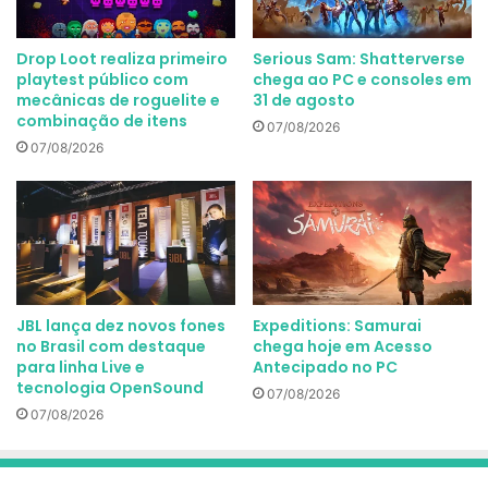
Drop Loot realiza primeiro
Serious Sam: Shatterverse
playtest público com
chega ao PC e consoles em
mecânicas de roguelite e
31 de agosto
combinação de itens
07/08/2026
07/08/2026
JBL lança dez novos fones
Expeditions: Samurai
no Brasil com destaque
chega hoje em Acesso
para linha Live e
Antecipado no PC
tecnologia OpenSound
07/08/2026
07/08/2026