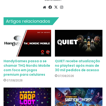
Website
Facebook
X
Instagram
Artigos relacionados
HandyGames passa a se
QUIET recebe atualização
chamar THQ Nordic Mobile
no playtest após mais de
com foco em jogos
30 mil pedidos de acesso
premium para celulares
07/08/2026
07/08/2026