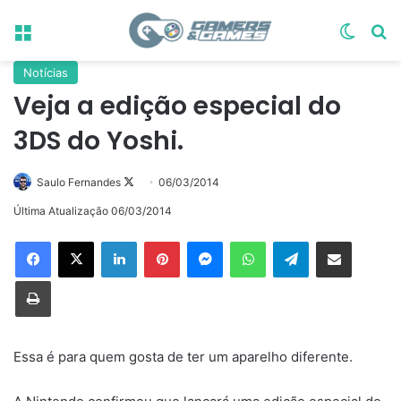
Menu
Switch
Pr
Notícias
Veja a edição especial do
3DS do Yoshi.
Follow
Saulo Fernandes
06/03/2014
on
Última Atualização 06/03/2014
X
Linkedin
Pinterest
Messenger
WhatsApp
Telegram
Compartilhar via e-mail
Imprimir
Essa é para quem gosta de ter um aparelho diferente.