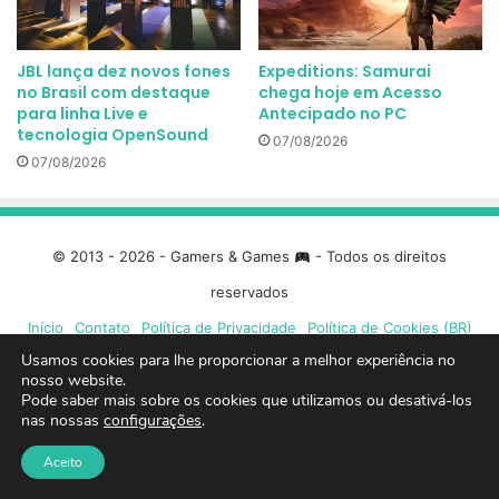
JBL lança dez novos fones
Expeditions: Samurai
no Brasil com destaque
chega hoje em Acesso
para linha Live e
Antecipado no PC
tecnologia OpenSound
07/08/2026
07/08/2026
© 2013 - 2026 - Gamers & Games
- Todos os direitos
reservados
Início
Contato
Política de Privacidade
Política de Cookies (BR)
Usamos cookies para lhe proporcionar a melhor experiência no
nosso website.
Facebook
X
Linkedin
YouTube
Instagram
Spotify
Mixcloud
Twit
Pode saber mais sobre os cookies que utilizamos ou desativá-los
nas nossas
configurações
.
TikTok
Google
Blue
Aceito