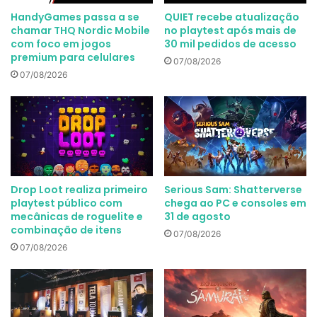
HandyGames passa a se
QUIET recebe atualização
chamar THQ Nordic Mobile
no playtest após mais de
com foco em jogos
30 mil pedidos de acesso
premium para celulares
07/08/2026
07/08/2026
Drop Loot realiza primeiro
Serious Sam: Shatterverse
playtest público com
chega ao PC e consoles em
mecânicas de roguelite e
31 de agosto
combinação de itens
07/08/2026
07/08/2026