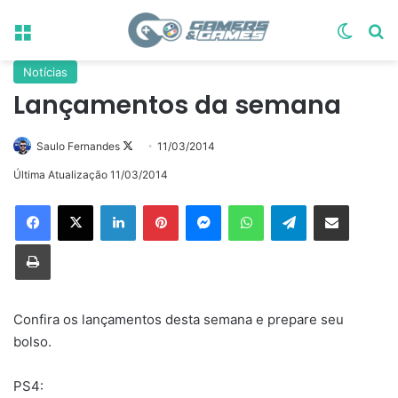
Menu
Switch
Pr
Notícias
Lançamentos da semana
Follow
Saulo Fernandes
11/03/2014
on
Última Atualização 11/03/2014
X
Linkedin
Pinterest
Messenger
WhatsApp
Telegram
Compartilhar via e-mail
Imprimir
Confira os lançamentos desta semana e prepare seu
bolso.
PS4: