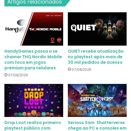
Artigos relacionados
HandyGames passa a se
QUIET recebe atualização
chamar THQ Nordic Mobile
no playtest após mais de
com foco em jogos
30 mil pedidos de acesso
premium para celulares
07/08/2026
07/08/2026
Drop Loot realiza primeiro
Serious Sam: Shatterverse
playtest público com
chega ao PC e consoles em