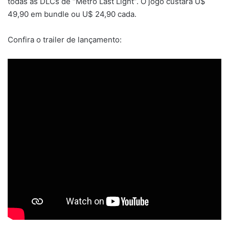
todas as DLCs de “Metro Last Light”. O jogo custará U$
49,90 em bundle ou U$ 24,90 cada.
Confira o trailer de lançamento: