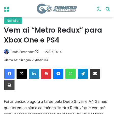
Menu
Switch
Pr
Notícias
Vem aí “Metro Redux” para
Xbox One e PS4
Follow
Saulo Fernandes
22/05/2014
on
Última Atualização 22/05/2014
X
Linkedin
Pinterest
Messenger
WhatsApp
Telegram
Compartilhar via e-mail
Imprimir
Foi anunciado agora a tarde pela Deep Silver e A4 Games
que teremos sim a coletânea “Metro Redux” que contará