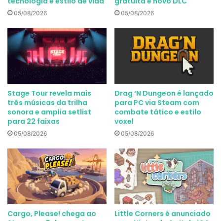
tecnologia e estilo de vida
gratuita e novo DLC
05/08/2026
05/08/2026
Stage Tour revela mais
Drag ‘N Dungeon é lançado
três músicas da trilha
para PC via Steam com
sonora e amplia setlist
combate tático e estilo
para 22 faixas
voxel
05/08/2026
05/08/2026
Cargo, Please! chega ao
Little Corners é anunciado