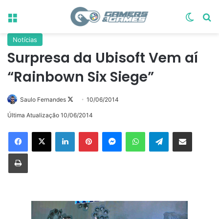
Menu
Switch
Pr
Notícias
Surpresa da Ubisoft Vem aí
“Rainbown Six Siege”
Follow
Saulo Fernandes
10/06/2014
on
Última Atualização 10/06/2014
X
Linkedin
Pinterest
Messenger
WhatsApp
Telegram
Compartilhar via e-mail
Imprimir