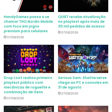
HandyGames passa a se
QUIET recebe atualização
chamar THQ Nordic Mobile
no playtest após mais de
com foco em jogos
30 mil pedidos de acesso
premium para celulares
07/08/2026
07/08/2026
Drop Loot realiza primeiro
Serious Sam: Shatterverse
playtest público com
chega ao PC e consoles em
mecânicas de roguelite e
31 de agosto
combinação de itens
07/08/2026
07/08/2026