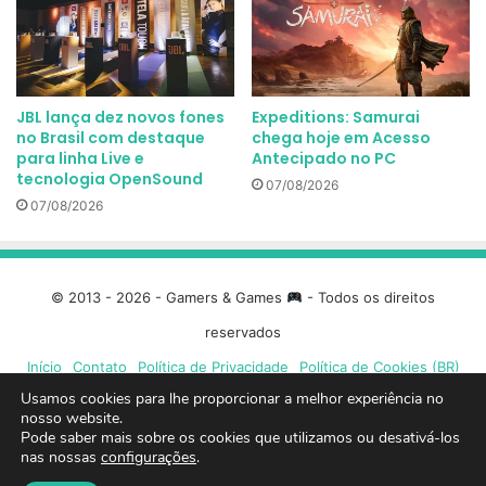
JBL lança dez novos fones
Expeditions: Samurai
no Brasil com destaque
chega hoje em Acesso
para linha Live e
Antecipado no PC
tecnologia OpenSound
07/08/2026
07/08/2026
© 2013 - 2026 - Gamers & Games
- Todos os direitos
reservados
Início
Contato
Política de Privacidade
Política de Cookies (BR)
Usamos cookies para lhe proporcionar a melhor experiência no
Facebook
X
Linkedin
YouTube
Instagram
Spotify
Mixcloud
Twit
nosso website.
Pode saber mais sobre os cookies que utilizamos ou desativá-los
nas nossas
configurações
.
TikTok
Google
Blue