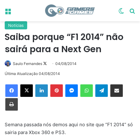
Menu
Switch
Pr
Notícias
Saiba porque “F1 2014” não
sairá para a Next Gen
Follow
Saulo Fernandes
04/08/2014
on
Última Atualização 04/08/2014
X
Linkedin
Pinterest
Messenger
WhatsApp
Telegram
Compartilhar via e-mail
Imprimir
Semana passada nós demos aqui no site que “F1 2014” só
sairia para Xbox 360 e PS3.