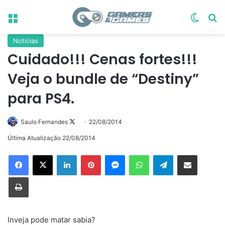
Menu
Switch
Pr
Notícias
Cuidado!!! Cenas fortes!!!
Veja o bundle de “Destiny”
para PS4.
Follow
Saulo Fernandes
22/08/2014
on
Última Atualização 22/08/2014
X
Linkedin
Pinterest
Messenger
WhatsApp
Telegram
Compartilhar via e-mail
Imprimir
Inveja pode matar sabia?