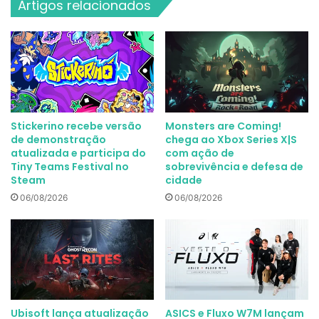
Artigos relacionados
Stickerino recebe versão
Monsters are Coming!
de demonstração
chega ao Xbox Series X|S
atualizada e participa do
com ação de
Tiny Teams Festival no
sobrevivência e defesa de
Steam
cidade
06/08/2026
06/08/2026
Ubisoft lança atualização
ASICS e Fluxo W7M lançam