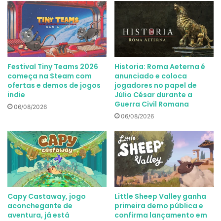
Festival Tiny Teams 2026
Historia: Roma Aeterna é
começa na Steam com
anunciado e coloca
ofertas e demos de jogos
jogadores no papel de
indie
Júlio César durante a
Guerra Civil Romana
06/08/2026
06/08/2026
Capy Castaway, jogo
Little Sheep Valley ganha
aconchegante de
primeira demo pública e
aventura, já está
confirma lançamento em