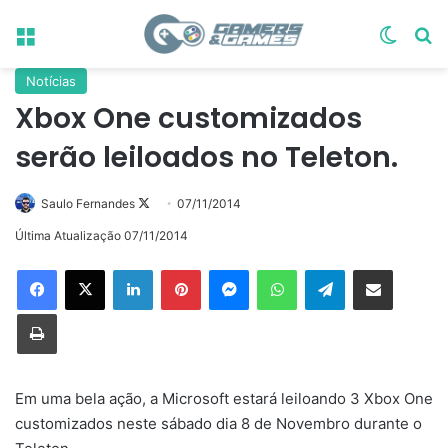
Menu
Switch
Pr
Notícias
Xbox One customizados
serão leiloados no Teleton.
Follow
Saulo Fernandes
07/11/2014
on
Última Atualização 07/11/2014
X
Linkedin
Pinterest
Messenger
WhatsApp
Telegram
Compartilhar via e-mail
Imprimir
Em uma bela ação, a Microsoft estará leiloando 3 Xbox One
customizados neste sábado dia 8 de Novembro durante o