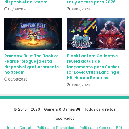
disponível no Steam
Early Access para 2026
06/08/2026
06/08/2026
Rainbow Billy: The Book of
Black Lantern Collective
Fears Prologue já está
revela datas de
disponível gratuitamente
lançamento para Sucker
no Steam
for Love: Crush Landing e
HR: Human Remains
06/08/2026
06/08/2026
© 2013 - 2026 - Gamers & Games
- Todos os direitos
reservados
Início
Contato
Política de Privacidade
Política de Cookies (BR)