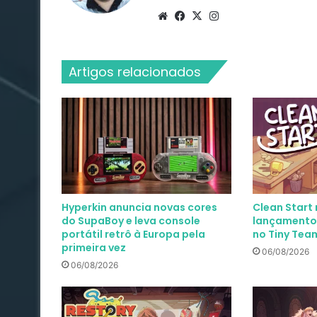
Website
Facebook
X
Instagram
Artigos relacionados
Hyperkin anuncia novas cores
Clean Start
do SupaBoy e leva console
lançamento
portátil retrô à Europa pela
no Tiny Team
primeira vez
06/08/2026
06/08/2026