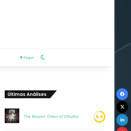
Switch skin
Seguir
F
Últimas Análises
X
L
The Mound: Omen of Cthulhu
6.9
P