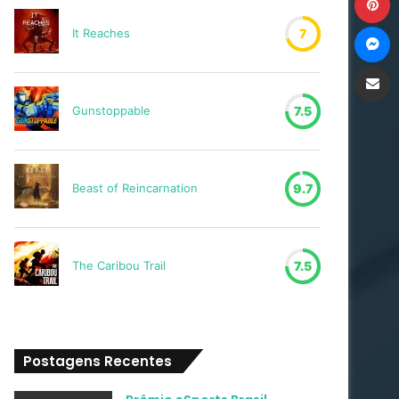
M
It Reaches
7
Compartilh
Gunstoppable
7.5
Beast of Reincarnation
9.7
The Caribou Trail
7.5
Postagens Recentes