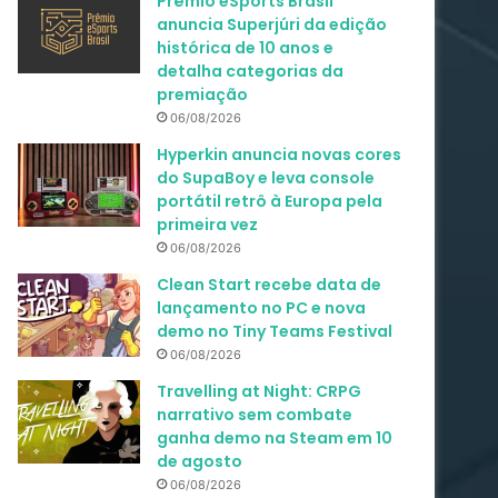
Prêmio eSports Brasil
anuncia Superjúri da edição
histórica de 10 anos e
detalha categorias da
premiação
06/08/2026
Hyperkin anuncia novas cores
do SupaBoy e leva console
portátil retrô à Europa pela
primeira vez
06/08/2026
Clean Start recebe data de
lançamento no PC e nova
demo no Tiny Teams Festival
06/08/2026
Travelling at Night: CRPG
narrativo sem combate
ganha demo na Steam em 10
de agosto
06/08/2026