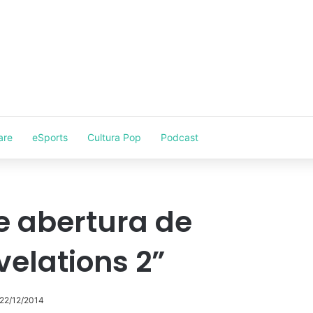
are
eSports
Cultura Pop
Podcast
e abertura de
velations 2”
 22/12/2014