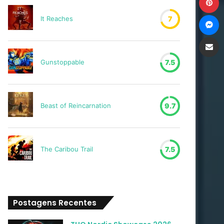
M
It Reaches
7
Compartilh
Gunstoppable
7.5
Beast of Reincarnation
9.7
The Caribou Trail
7.5
Postagens Recentes