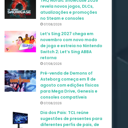
THQ Nordic Showcase 2026
revela novos jogos, DLCs,
atualizações e promoções
no Steam e consoles
07/08/2026
Let’s Sing 2027 chega em
novembro com novo modo
de jogo e estreia no Nintendo
Switch 2; Let’s Sing ABBA
retorna
07/08/2026
Pré-venda de Demons of
Asteborg começa em 8 de
agosto com edições físicas
para Mega Drive, Genesis e
consoles compatíveis
07/08/2026
Dia dos Pais: TCL reúne
sugestões de presentes para
diferentes perfis de pais, de