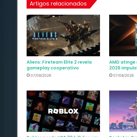
Artigos relacionados
Aliens: Fireteam Elite 2 revela
AMD atinge 
gameplay cooperativo
2026 impuls
07/08/2026
07/08/2026