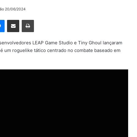
ção 20/06/2024
rest
Messenger
Compartilhar via e-mail
Imprimir
esenvolvedores LEAP Game Studio e Tiny Ghoul lançaram
k é um roguelike tático centrado no combate baseado em