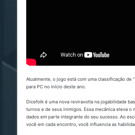
Atualmente, o jogo está com uma classificação de 
para PC no início deste ano.
Dicefolk é uma nova reviravolta na jogabilidade 
turnos e de seus inimigos. Essa mecânica eleva o 
dados em parte integrante do seu sucesso. Ao esc
você em cada encontro, você influencia as habilid