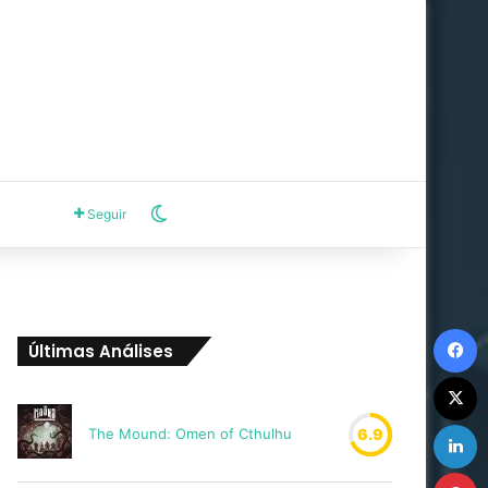
Switch skin
Seguir
F
Últimas Análises
X
L
The Mound: Omen of Cthulhu
6.9
P