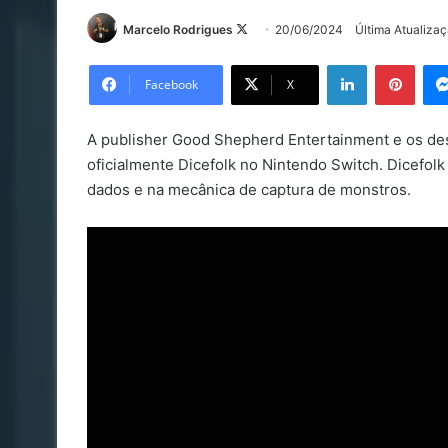
Follow
Marcelo Rodrigues
20/06/2024
Última Atualiza
on
Linkedin
Pinte
X
Facebook
X
A publisher Good Shepherd Entertainment e os d
oficialmente Dicefolk no Nintendo Switch. Dicefol
dados e na mecânica de captura de monstros.