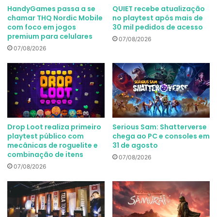
HandyGames passa a se
QUIET recebe atualização
chamar THQ Nordic Mobile
no playtest após mais de
com foco em jogos
30 mil pedidos de acesso
premium para celulares
07/08/2026
07/08/2026
Drop Loot realiza primeiro
Serious Sam: Shatterverse
playtest público com
chega ao PC e consoles em
mecânicas de roguelite e
31 de agosto
combinação de itens
07/08/2026
07/08/2026