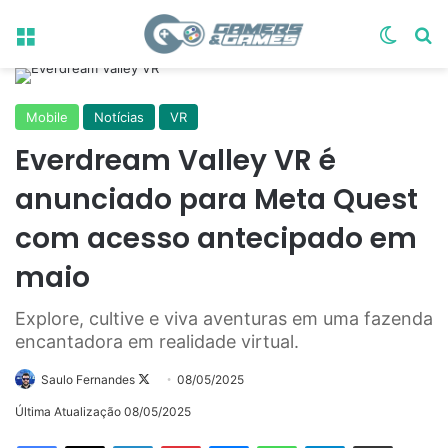
Menu
Switch
Pr
Mobile
Notícias
VR
Everdream Valley VR é
anunciado para Meta Quest
com acesso antecipado em
maio
Explore, cultive e viva aventuras em uma fazenda
encantadora em realidade virtual.
Follow
Saulo Fernandes
08/05/2025
on
Última Atualização 08/05/2025
X
Linkedin
Pinterest
Messenger
WhatsApp
Telegram
Compartilhar via e-mail