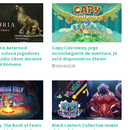
oma Aeterna é
Capy Castaway, jogo
 coloca jogadores
aconchegante de aventura, já
Júlio César durante
está disponível no Steam
vil Romana
06/08/2026
y: The Book of Fears
Black Lantern Collective revela