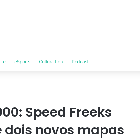
are
eSports
Cultura Pop
Podcast
0: Speed Freeks
e dois novos mapas