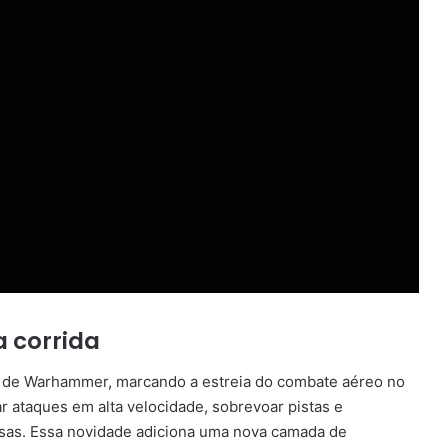
 corrida
ãs de Warhammer, marcando a estreia do combate aéreo no
r ataques em alta velocidade, sobrevoar pistas e
ensas. Essa novidade adiciona uma nova camada de