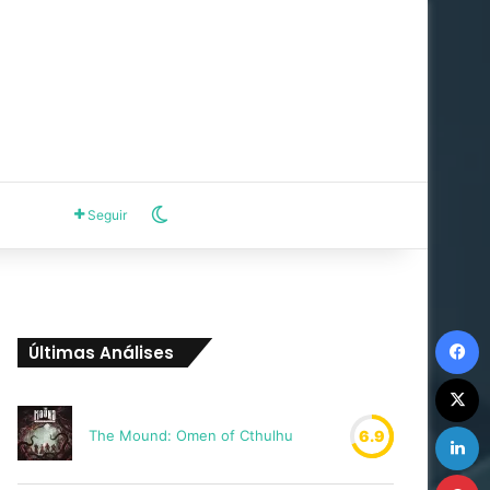
Switch skin
Seguir
F
Últimas Análises
X
L
The Mound: Omen of Cthulhu
6.9
P