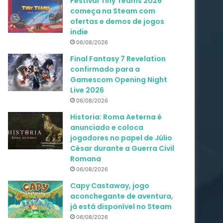
Festival Tiny Teams 2026
começa na Steam com
ofertas e demos de jogos
indie
06/08/2026
Final Fantasy 7 Revelation
confirmado para a
Gamescom Opening Night
Live 2026
06/08/2026
Historia: Roma Aeterna é
anunciado e coloca
jogadores no papel de Júlio
César durante a Guerra Civil
Romana
06/08/2026
Capy Castaway, jogo
aconchegante de aventura,
já está disponível no Steam
06/08/2026