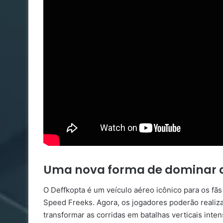
Uma nova forma de dominar a
O Deffkopta é um veículo aéreo icônico para os f
Speed Freeks. Agora, os jogadores poderão realiza
transformar as corridas em batalhas verticais int