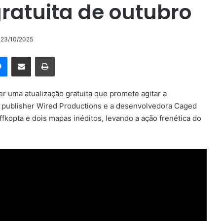
ratuita de outubro
o 23/10/2025
rest
Messenger
Compartilhar via e-mail
Imprimir
uma atualização gratuita que promete agitar a
publisher Wired Productions e a desenvolvedora Caged
kopta e dois mapas inéditos, levando a ação frenética do