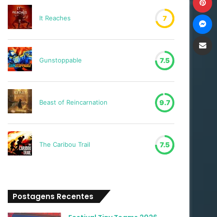
M
It Reaches
7
Compartilh
Gunstoppable
7.5
Beast of Reincarnation
9.7
The Caribou Trail
7.5
Postagens Recentes