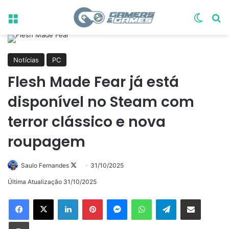
Menu
Switch
Pr
Notícias
PC
Flesh Made Fear já está
disponível no Steam com
terror clássico e nova
roupagem
Follow
Saulo Fernandes
31/10/2025
on
Última Atualização 31/10/2025
X
Linkedin
Pinterest
Messenger
WhatsApp
Telegram
Compartilhar via e-mail
Imprimir