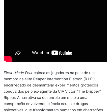
Flesh Made Fear
coloca os jogadores na pele de um
membro da elite Reaper Intervention Platoon (R.I.P.),
encarregado de desmantelar experimentos grotescos
conduzidos pelo ex-agente da CIA Victor “The Dripper”
Ripper. A narrativa se desenrola em meio a uma
conspiração envolvendo ciência oculta e drogas
psicoativas, que transformaram humanos em aberrações