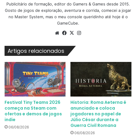
Publicitário de formação, editor do Gamers & Games desde 2015.
Gosto de jogos de exploração, aventura e corrida, comecei a jogar
no Master System, mas o meu console queridinho até hoje é o
GameCube.
Website
Facebook
X
Instagram
Artigos relacionados
Festival Tiny Teams 2026
Historia: Roma Aeterna é
começa na Steam com
anunciado e coloca
ofertas e demos de jogos
jogadores no papel de
indie
Júlio César durante a
Guerra Civil Romana
06/08/2026
06/08/2026