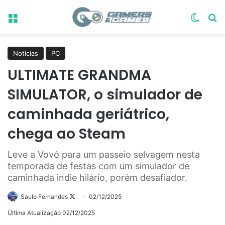
Menu
Switch
Pr
Notícias
PC
ULTIMATE GRANDMA
SIMULATOR, o simulador de
caminhada geriátrico,
chega ao Steam
Leve a Vovó para um passeio selvagem nesta
temporada de festas com um simulador de
caminhada indie hilário, porém desafiador.
Follow
Saulo Fernandes
02/12/2025
on
Última Atualização 02/12/2025
X