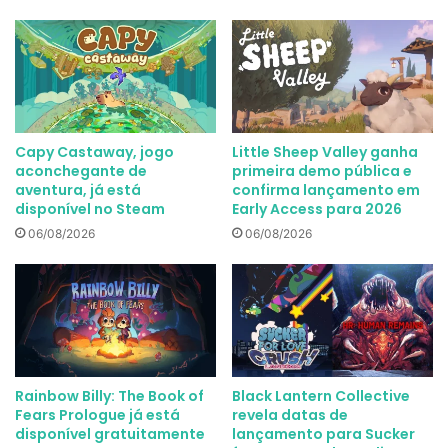
Capy Castaway, jogo
Little Sheep Valley ganha
aconchegante de
primeira demo pública e
aventura, já está
confirma lançamento em
disponível no Steam
Early Access para 2026
06/08/2026
06/08/2026
Rainbow Billy: The Book of
Black Lantern Collective
Fears Prologue já está
revela datas de
disponível gratuitamente
lançamento para Sucker