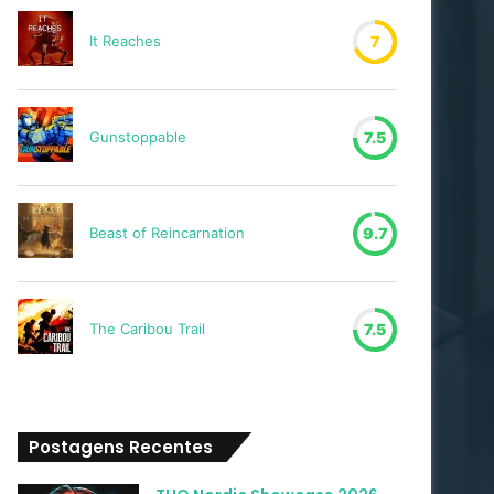
It Reaches
7
Gunstoppable
7.5
Beast of Reincarnation
9.7
The Caribou Trail
7.5
Postagens Recentes