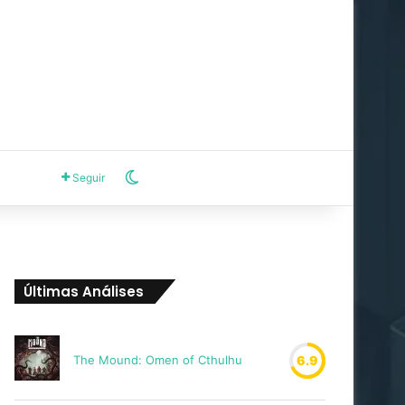
Switch skin
Seguir
Últimas Análises
The Mound: Omen of Cthulhu
6.9