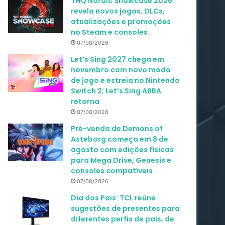
THQ Nordic Showcase 2026
revela novos jogos, DLCs,
atualizações e promoções
no Steam e consoles
07/08/2026
Let’s Sing 2027 chega em
novembro com novo modo
de jogo e estreia no Nintendo
Switch 2; Let’s Sing ABBA
retorna
07/08/2026
Pré-venda de Demons of
Asteborg começa em 8 de
agosto com edições físicas
para Mega Drive, Genesis e
consoles compatíveis
07/08/2026
Dia dos Pais: TCL reúne
sugestões de presentes para
diferentes perfis de pais, de