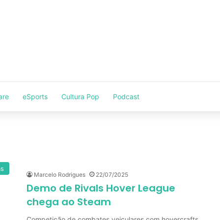
are
eSports
Cultura Pop
Podcast
as
Marcelo Rodrigues
22/07/2025
Demo de Rivals Hover League
chega ao Steam
Competição de combates veiculares com hovercrafts