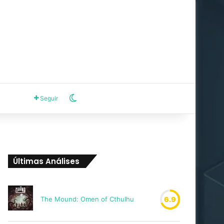
Switch skin
Seguir
Últimas Análises
The Mound: Omen of Cthulhu
6.9