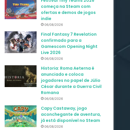
Festival Tiny Teams 2026
começa na Steam com
ofertas e demos de jogos
indie
06/08/2026
Final Fantasy 7 Revelation
confirmado para a
Gamescom Opening Night
Live 2026
06/08/2026
Historia: Roma Aeterna é
anunciado e coloca
jogadores no papel de Júlio
César durante a Guerra Civil
Romana
06/08/2026
Capy Castaway, jogo
aconchegante de aventura,
já está disponível no Steam
06/08/2026