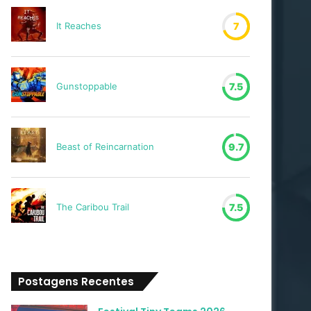
It Reaches
7
Gunstoppable
7.5
Beast of Reincarnation
9.7
The Caribou Trail
7.5
Postagens Recentes