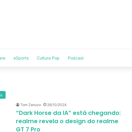
are
eSports
Cultura Pop
Podcast
as
Tom Zanuzo
26/10/2024
“Dark Horse da IA” está chegando:
realme revela o design do realme
GT 7 Pro