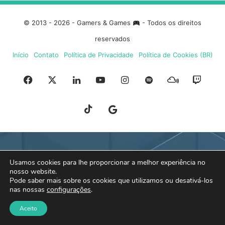
© 2013 - 2026 - Gamers & Games
- Todos os direitos
reservados
Início
Contato
Política de Privacidade
Política de Cookies (BR)
Facebook
X
Linkedin
YouTube
Instagram
Spotify
Mixcloud
Twit
TikTok
Google
Blue
News
Sky
Usamos cookies para lhe proporcionar a melhor experiência no
nosso website.
Pode saber mais sobre os cookies que utilizamos ou desativá-los
nas nossas
configurações
.
Aceito