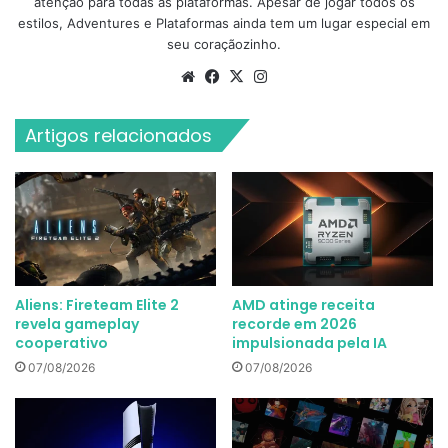
atenção para todas as plataformas. Apesar de jogar todos os
estilos, Adventures e Plataformas ainda tem um lugar especial em
seu coraçãozinho.
Website
Facebook
X
Instagram
Artigos relacionados
Aliens: Fireteam Elite 2
AMD atinge receita
revela gameplay
recorde em 2026
cooperativo
impulsionada pela IA
07/08/2026
07/08/2026