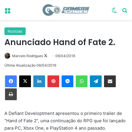
Menu
Switch
Pr
Notícias
Anunciado Hand of Fate 2.
Follow
Marcelo Rodrigues
06/04/2016
on
Última Atualização 06/04/2016
X
Linkedin
Pinterest
Messenger
WhatsApp
Telegram
Compartilhar via e-mail
Imprimir
A Defiant Developtment apresentou o primeiro trailer de
“Hand of Fate 2”, uma continuação do RPG que foi lançado
para PC, Xbox One, e PlayStation 4 ano passado.