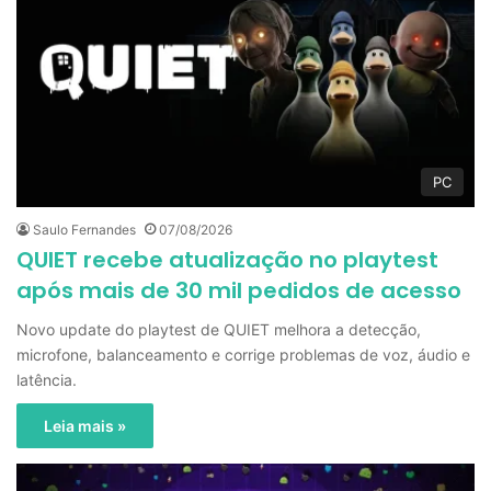
PC
Saulo Fernandes
07/08/2026
QUIET recebe atualização no playtest
após mais de 30 mil pedidos de acesso
Novo update do playtest de QUIET melhora a detecção,
microfone, balanceamento e corrige problemas de voz, áudio e
latência.
Leia mais »