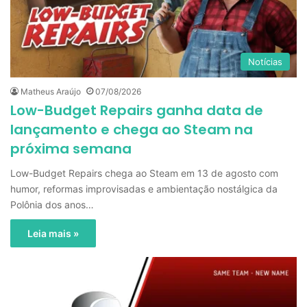
Notícias
Matheus Araújo
07/08/2026
Low-Budget Repairs ganha data de
lançamento e chega ao Steam na
próxima semana
Low-Budget Repairs chega ao Steam em 13 de agosto com
humor, reformas improvisadas e ambientação nostálgica da
Polônia dos anos…
Leia mais »