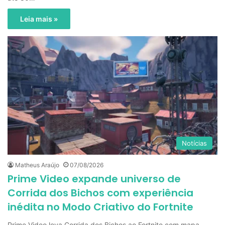
Leia mais »
Notícias
Matheus Araújo
07/08/2026
Prime Video expande universo de
Corrida dos Bichos com experiência
inédita no Modo Criativo do Fortnite
Prime Video leva Corrida dos Bichos ao Fortnite com mapa