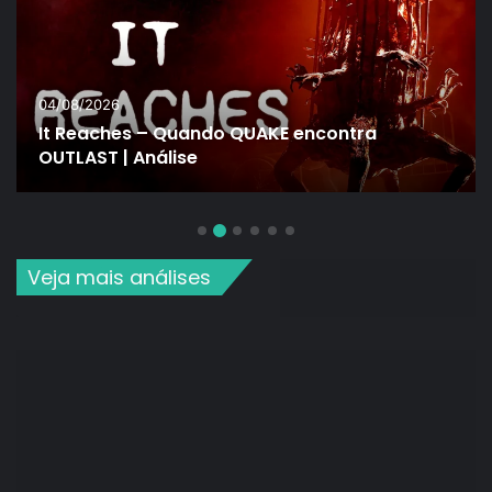
04/08/2026
It Reaches – Quando QUAKE encontra
OUTLAST | Análise
Veja mais análises