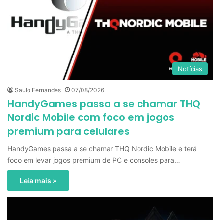
Notícias
Saulo Fernandes
07/08/2026
HandyGames passa a se chamar THQ
Nordic Mobile com foco em jogos
premium para celulares
HandyGames passa a se chamar THQ Nordic Mobile e terá
foco em levar jogos premium de PC e consoles para…
Leia mais »