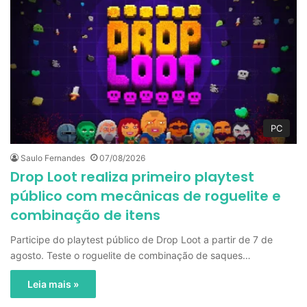
PC
Saulo Fernandes
07/08/2026
Drop Loot realiza primeiro playtest
público com mecânicas de roguelite e
combinação de itens
Participe do playtest público de Drop Loot a partir de 7 de
agosto. Teste o roguelite de combinação de saques…
Leia mais »