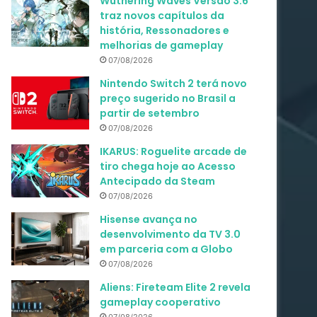
Wuthering Waves Versão 3.6
traz novos capítulos da
história, Ressonadores e
melhorias de gameplay
07/08/2026
Nintendo Switch 2 terá novo
preço sugerido no Brasil a
partir de setembro
07/08/2026
IKARUS: Roguelite arcade de
tiro chega hoje ao Acesso
Antecipado da Steam
07/08/2026
Hisense avança no
desenvolvimento da TV 3.0
em parceria com a Globo
07/08/2026
Aliens: Fireteam Elite 2 revela
gameplay cooperativo