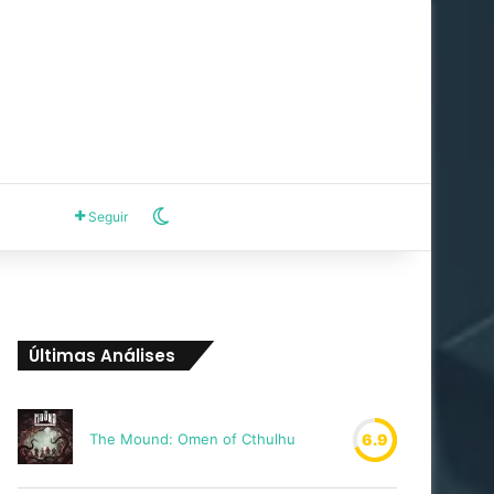
Switch skin
Seguir
Últimas Análises
The Mound: Omen of Cthulhu
6.9