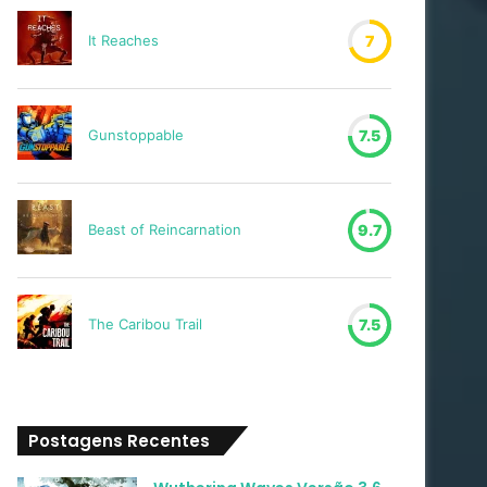
It Reaches
7
Gunstoppable
7.5
Beast of Reincarnation
9.7
The Caribou Trail
7.5
Postagens Recentes