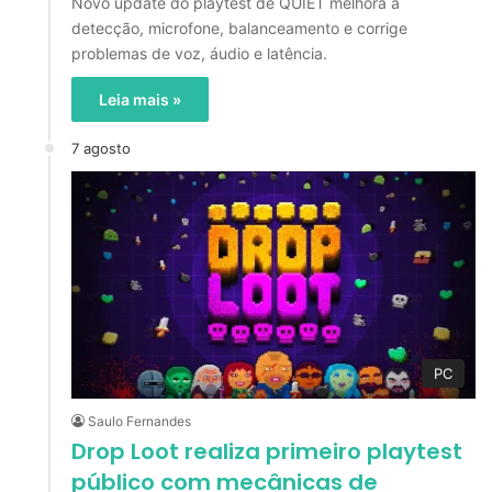
Novo update do playtest de QUIET melhora a
detecção, microfone, balanceamento e corrige
problemas de voz, áudio e latência.
Leia mais »
7 agosto
PC
Saulo Fernandes
Drop Loot realiza primeiro playtest
público com mecânicas de