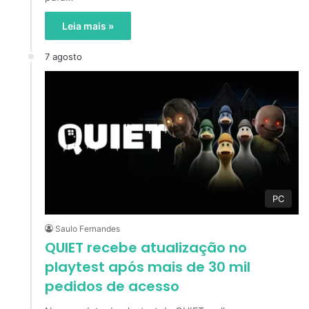
Leia mais »
7 agosto
PC
Saulo Fernandes
QUIET recebe atualização no
playtest após mais de 30 mil
pedidos de acesso