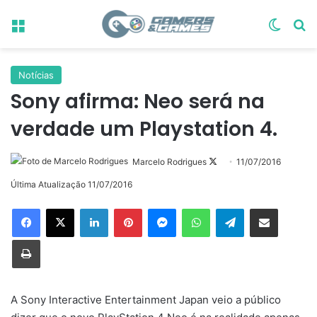
Menu
Switch
Pr
Notícias
Sony afirma: Neo será na
verdade um Playstation 4.
Follow
Marcelo Rodrigues
11/07/2016
on
Última Atualização 11/07/2016
X
Linkedin
Pinterest
Messenger
WhatsApp
Telegram
Compartilhar via e-mail
Imprimir
A Sony Interactive Entertainment Japan veio a público