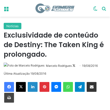
Menu
Switch
Pr
Notícias
Exclusividade de conteúdo
de Destiny: The Taken King é
prolongado.
Follow
Marcelo Rodrigues
19/08/2016
on
Última Atualização 19/08/2016
X
Linkedin
Pinterest
Messenger
WhatsApp
Telegram
Compartilhar via e-mail
Imprimir