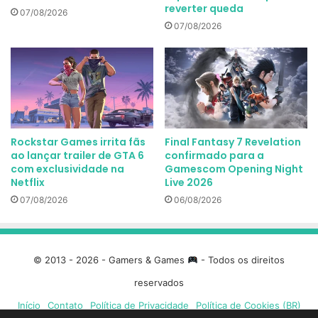
reverter queda
07/08/2026
07/08/2026
Rockstar Games irrita fãs
Final Fantasy 7 Revelation
ao lançar trailer de GTA 6
confirmado para a
com exclusividade na
Gamescom Opening Night
Netflix
Live 2026
07/08/2026
06/08/2026
© 2013 - 2026 - Gamers & Games
- Todos os direitos
reservados
Início
Contato
Política de Privacidade
Política de Cookies (BR)