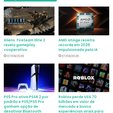
Aliens: Fireteam Elite 2
AMD atinge receita
revela gameplay
recorde em 2026
cooperativo
impulsionada pela IA
07/08/2026
07/08/2026
PS5 Pro ativa PSSR 2 por
Roblox perde US$ 70
padrão e PS5/PS5 Pro
bilhões em valor de
ganham opção de
mercado e busca
desativar Bluetooth
experiências virais para