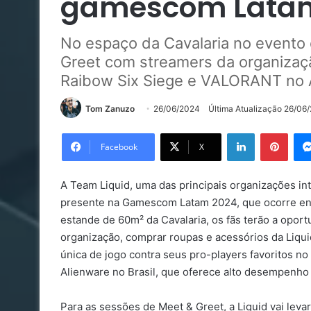
gamescom Lata
No espaço da Cavalaria no evento 
Greet com streamers da organizaçã
Raibow Six Siege e VALORANT no 
Tom Zanuzo
26/06/2024
Última Atualização 26/06
Linkedin
Pinte
Facebook
X
A Team Liquid, uma das principais organizações in
presente na Gamescom Latam 2024, que ocorre ent
estande de 60m² da Cavalaria, os fãs terão a opor
organização, comprar roupas e acessórios da Liqu
única de jogo contra seus pro-players favoritos n
Alienware no Brasil, que oferece alto desempenho 
Para as sessões de Meet & Greet, a Liquid vai leva