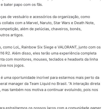
s e bater papo com os fãs.
peças de vestuário e acessórios da organização, como
as collabs com a Marvel, Naruto, Star Wars e Death Note,
 competição, além de pelúcias, chaveiros, bonés,
utros artigos.
os, como LoL, Rainbow Six Siege e VALORANT, junto com os
16 R2. Além disso, eles terão uma experiência completa
ta com monitores, mouses, teclados e headsets da linha
iva nos jogos.
 é uma oportunidade incrível para estarmos mais perto da
al manager da Team Liquid no Brasil. “A interação direta
, mas também nos motiva a continuar evoluindo, pois nos
ra estreitarmos os nossos laços com a comunidade gamer