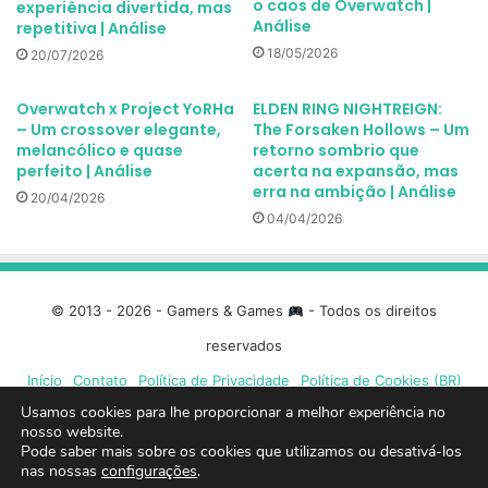
o caos de Overwatch |
experiência divertida, mas
Análise
repetitiva | Análise
18/05/2026
20/07/2026
Overwatch x Project YoRHa
ELDEN RING NIGHTREIGN:
– Um crossover elegante,
The Forsaken Hollows – Um
melancólico e quase
retorno sombrio que
perfeito | Análise
acerta na expansão, mas
erra na ambição | Análise
20/04/2026
04/04/2026
© 2013 - 2026 - Gamers & Games
- Todos os direitos
reservados
Início
Contato
Política de Privacidade
Política de Cookies (BR)
Usamos cookies para lhe proporcionar a melhor experiência no
nosso website.
Facebook
X
Linkedin
YouTube
Instagram
Spotify
Mixcloud
Twit
Pode saber mais sobre os cookies que utilizamos ou desativá-los
nas nossas
configurações
.