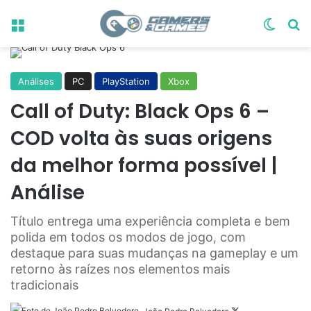
Menu
Switch
Pr
Análises
PC
PlayStation
Xbox
Call of Duty: Black Ops 6 –
COD volta às suas origens
da melhor forma possível |
Análise
Título entrega uma experiência completa e bem
polida em todos os modos de jogo, com
destaque para suas mudanças na gameplay e um
retorno às raízes nos elementos mais
tradicionais
Follow