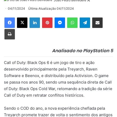
João Pedro Belvedere
on
04/11/2024
Última Atualização 04/11/2024
X
Linkedin
Pinterest
Messenger
WhatsApp
Telegram
Compartilhar via e-mail
Imprimir
Analisado no PlayStation 5
Call of Duty: Black Ops 6 é um jogo de tiro e ação
desenvolvido principalmente pela Treyarch, Raven
Software e Beenox, e distribuído pela Activision. O game
se passa nos anos 90, sendo uma sequência direta de Call
of Duty: Black Ops Cold War, retomando a tradição da série
Call of Duty em retratar conflitos históricos.
Sendo o COD do ano, a nova experiência chefiada pela
Treyarch promete trazer de volta o sentimento dos antigos