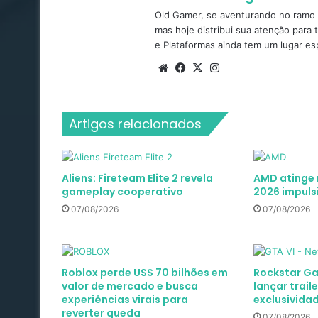
Old Gamer, se aventurando no ramo d
mas hoje distribui sua atenção para 
e Plataformas ainda tem um lugar es
Website
Facebook
X
Instagram
Artigos relacionados
Aliens: Fireteam Elite 2 revela
AMD atinge 
gameplay cooperativo
2026 impuls
07/08/2026
07/08/2026
Roblox perde US$ 70 bilhões em
Rockstar Ga
valor de mercado e busca
lançar trail
experiências virais para
exclusividad
reverter queda
07/08/2026