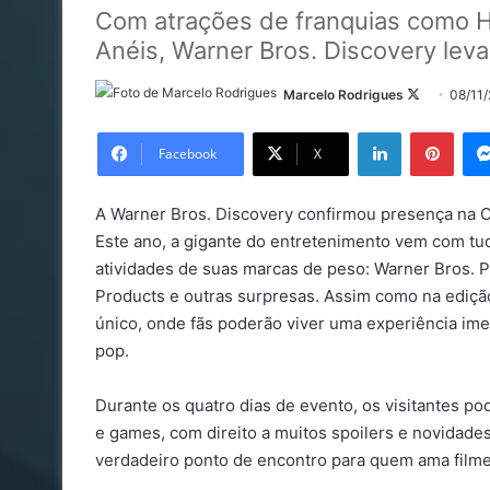
Com atrações de franquias como Ha
Anéis, Warner Bros. Discovery leva
Follow
Marcelo Rodrigues
08/11
on
Linkedin
Pinte
X
Facebook
X
A Warner Bros. Discovery confirmou presença na C
Este ano, a gigante do entretenimento vem com tu
atividades de suas marcas de peso: Warner Bros. 
Products e outras surpresas. Assim como na edição
único, onde fãs poderão viver uma experiência im
pop.
Durante os quatro dias de evento, os visitantes 
e games, com direito a muitos spoilers e novidad
verdadeiro ponto de encontro para quem ama filmes