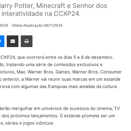
rry Potter, Minecraft e Senhor dos
 interatividade na CCXP24.
/2024
Última Atualização 08/11/2024
rest
Messenger
Compartilhar via e-mail
Imprimir
CXP24, que ocorrerá entre os dias 5 e 8 de dezembro.
do, trazendo uma série de conteúdos exclusivos e
Pictures, Max, Warner Bros. Games, Warner Bros. Consumer
 anterior, a Warner vai reunir suas marcas em um estande
ersiva com algumas das franquias mais amadas da cultura
poderão mergulhar em universos de sucessos do cinema, TV
es dos próximos lançamentos. O estande promete ser um
, séries e jogos icônicos.