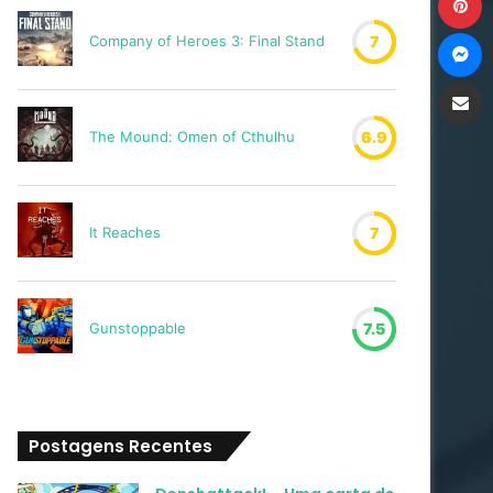
M
Company of Heroes 3: Final Stand
7
Compartilh
The Mound: Omen of Cthulhu
6.9
It Reaches
7
Gunstoppable
7.5
Postagens Recentes