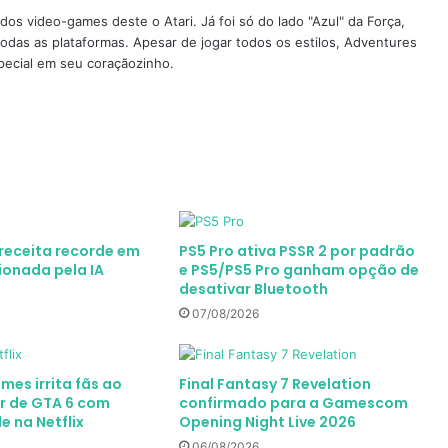
os video-games deste o Atari. Já foi só do lado "Azul" da Força,
todas as plataformas. Apesar de jogar todos os estilos, Adventures
pecial em seu coraçãozinho.
receita recorde em
PS5 Pro ativa PSSR 2 por padrão
ionada pela IA
e PS5/PS5 Pro ganham opção de
desativar Bluetooth
07/08/2026
mes irrita fãs ao
Final Fantasy 7 Revelation
er de GTA 6 com
confirmado para a Gamescom
e na Netflix
Opening Night Live 2026
06/08/2026