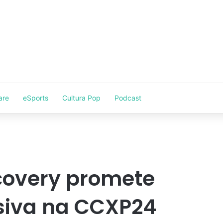
are
eSports
Cultura Pop
Podcast
covery promete
siva na CCXP24