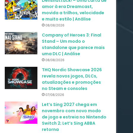
Denshattack! – Uma carta de
amor à era Dreamcast,
movida a trilhos, velocidade
e muito estilo | Análise
08/08/2026
Company of Heroes 3: Final
Stand – Um modo o
standalone que parece mais
uma DLC | Análise
08/08/2026
THQ Nordic Showcase 2026
revela novos jogos, DLCs,
atualizações e promoções
no Steam e consoles
07/08/2026
Let’s Sing 2027 chega em
novembro com novo modo
de jogo e estreia no Nintendo
Switch 2; Let’s Sing ABBA
retorna