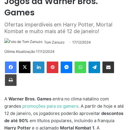
Jogos da Warner Bros.
Games
Ofertas imperdíveis em Harry Potter, Mortal
Kombat e muito mais até 12 de janeiro!
Tom Zanuzo
17/12/2024
Última Atualização 17/12/2024
Linkedin
Pinterest
Messenger
WhatsApp
Telegram
Compartilhar via e-mail
Imprimir
A
Warner Bros. Games
entra no clima natalino com
grandes
promoções para os gamers
. A partir de hoje e até
12 de janeiro, os jogadores poderão aproveitar
descontos
de até 90%
em títulos populares, incluindo a franquia
Harry Potter
e o aclamado
Mortal Kombat 1
. A