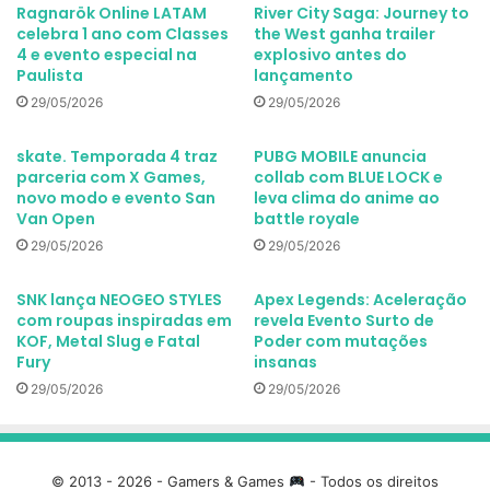
Ragnarök Online LATAM
River City Saga: Journey to
celebra 1 ano com Classes
the West ganha trailer
4 e evento especial na
explosivo antes do
Paulista
lançamento
29/05/2026
29/05/2026
skate. Temporada 4 traz
PUBG MOBILE anuncia
parceria com X Games,
collab com BLUE LOCK e
novo modo e evento San
leva clima do anime ao
Van Open
battle royale
29/05/2026
29/05/2026
SNK lança NEOGEO STYLES
Apex Legends: Aceleração
com roupas inspiradas em
revela Evento Surto de
KOF, Metal Slug e Fatal
Poder com mutações
Fury
insanas
29/05/2026
29/05/2026
© 2013 - 2026 - Gamers & Games
- Todos os direitos