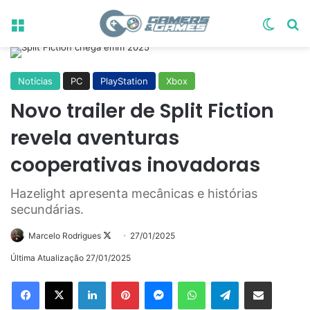
Menu
Switch
Pr
Notícias
PC
PlayStation
Xbox
Novo trailer de Split Fiction
revela aventuras
cooperativas inovadoras
Hazelight apresenta mecânicas e histórias
secundárias.
Follow
Marcelo Rodrigues
27/01/2025
on
Última Atualização 27/01/2025
X
Linkedin
Pinterest
Messenger
WhatsApp
Telegram
Compartilhar via e-mail