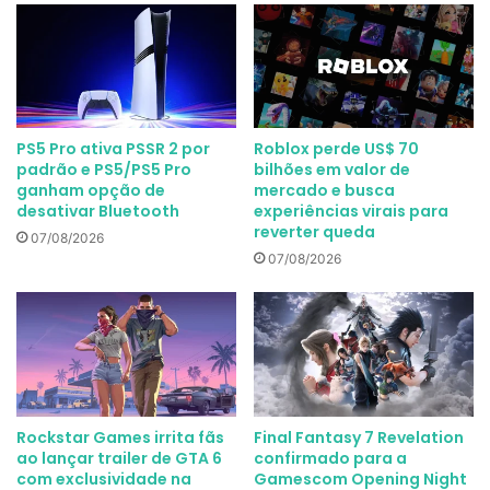
PS5 Pro ativa PSSR 2 por
Roblox perde US$ 70
padrão e PS5/PS5 Pro
bilhões em valor de
ganham opção de
mercado e busca
desativar Bluetooth
experiências virais para
reverter queda
07/08/2026
07/08/2026
Rockstar Games irrita fãs
Final Fantasy 7 Revelation
ao lançar trailer de GTA 6
confirmado para a
com exclusividade na
Gamescom Opening Night