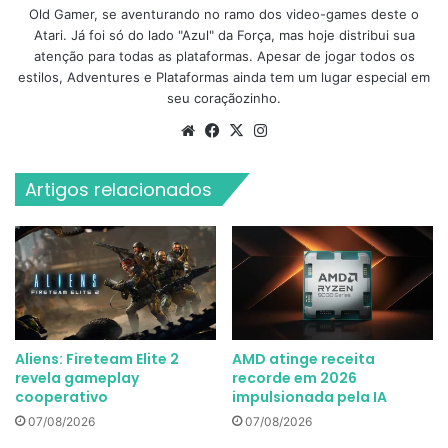
Old Gamer, se aventurando no ramo dos video-games deste o
Atari. Já foi só do lado "Azul" da Força, mas hoje distribui sua
atenção para todas as plataformas. Apesar de jogar todos os
estilos, Adventures e Plataformas ainda tem um lugar especial em
seu coraçãozinho.
Website
Facebook
X
Instagram
Artigos relacionados
Aliens: Fireteam Elite 2
AMD atinge receita
revela gameplay
recorde em 2026
cooperativo
impulsionada pela IA
07/08/2026
07/08/2026