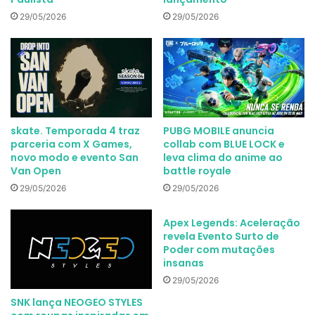
29/05/2026
29/05/2026
skate. Temporada 4 traz
PUBG MOBILE anuncia
parceria com X Games,
collab com BLUE LOCK e
novo modo e evento San
leva clima do anime ao
Van Open
battle royale
29/05/2026
29/05/2026
Apex Legends: Aceleração
revela Evento Surto de
Poder com mutações
insanas
29/05/2026
SNK lança NEOGEO STYLES