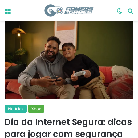
Menu
Switch
Pr
Notícias
Xbox
Dia da Internet Segura: dicas
para jogar com segurança