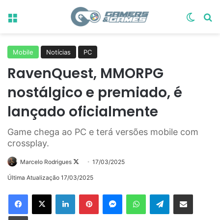
Menu
Switch
Pr
Mobile
Notícias
PC
RavenQuest, MMORPG
nostálgico e premiado, é
lançado oficialmente
Game chega ao PC e terá versões mobile com
crossplay.
Follow
Marcelo Rodrigues
17/03/2025
on
Última Atualização 17/03/2025
X
Linkedin
Pinterest
Messenger
WhatsApp
Telegram
Compartilhar via e-mail
Imprimir