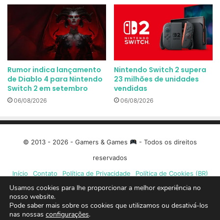
Rumor indica lançamento
Nintendo Switch 2 supera
de Diablo 4 para Nintendo
23 milhões de unidades
Switch 2 em setembro
vendidas
06/08/2026
06/08/2026
© 2013 - 2026 - Gamers & Games
- Todos os direitos
reservados
Início
Contato
Política de Privacidade
Política de Cookies (BR)
Usamos cookies para lhe proporcionar a melhor experiência no
Facebook
X
Linkedin
YouTube
Instagram
Spotify
Mixcloud
Twit
nosso website.
Pode saber mais sobre os cookies que utilizamos ou desativá-los
nas nossas
configurações
.