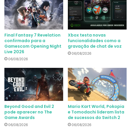
Final Fantasy 7 Revelation
Xbox testa novas
confirmado para a
funcionalidades como a
Gamescom Opening Night
gravação de chat de voz
Live 2026
06/08/2026
06/08/2026
Beyond Good and Evil 2
Mario Kart World, Pokopia
pode aparecer no The
e Tomodachi lideram lista
Game Awards
de sucessos do Switch 2
06/08/2026
06/08/2026