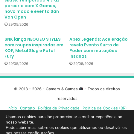
parceria com X Games,
novo modo e evento San
Van Open
29/05/2026
SNK lança NEOGEO STYLES
Apex Legends: Aceleração
com roupas inspiradas em
revela Evento Surto de
KOF, Metal Slug e Fatal
Poder com mutações
Fury
insanas
29/05/2026
29/05/2026
© 2013 - 2026 - Gamers & Games
- Todos os direitos
reservados
Início
Contato
Política de Privacidade
Política de Cookies (BR)
Usamos cookies para lhe proporcionar a melhor experiência no
Facebook
X
Linkedin
YouTube
Instagram
Spotify
Mixcloud
Twit
nosso website.
Pode saber mais sobre os cookies que utilizamos ou desativá-los
nas nossas
configurações
.