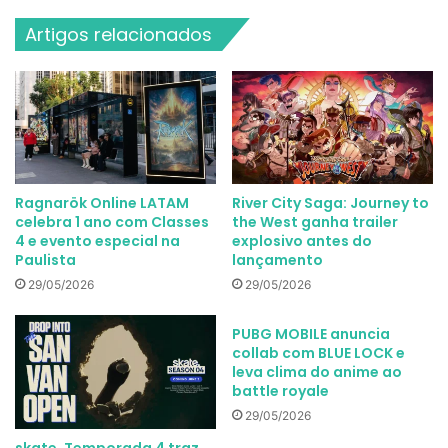
Artigos relacionados
Ragnarök Online LATAM
River City Saga: Journey to
celebra 1 ano com Classes
the West ganha trailer
4 e evento especial na
explosivo antes do
Paulista
lançamento
29/05/2026
29/05/2026
PUBG MOBILE anuncia
collab com BLUE LOCK e
leva clima do anime ao
battle royale
29/05/2026
skate. Temporada 4 traz