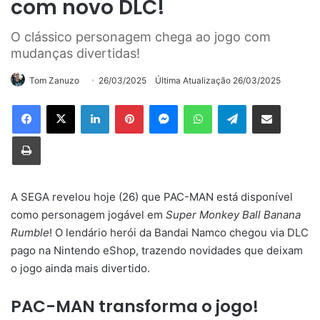
com novo DLC!
O clássico personagem chega ao jogo com
mudanças divertidas!
Tom Zanuzo
26/03/2025
Última Atualização 26/03/2025
Linkedin
Pinterest
Messenger
WhatsApp
Telegram
Compartilhar via e-mail
Imprimir
A SEGA revelou hoje (26) que PAC-MAN está disponível
como personagem jogável em
Super Monkey Ball Banana
Rumble
! O lendário herói da Bandai Namco chegou via DLC
pago na Nintendo eShop, trazendo novidades que deixam
o jogo ainda mais divertido.
PAC-MAN transforma o jogo!