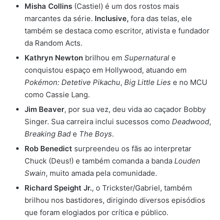
Misha Collins
(Castiel) é um dos rostos mais
marcantes da série.
Inclusive,
fora das telas, ele
também se destaca como escritor, ativista e fundador
da Random Acts.
Kathryn Newton
brilhou em
Supernatural
e
conquistou espaço em Hollywood, atuando em
Pokémon: Detetive Pikachu
,
Big Little Lies
e no MCU
como Cassie Lang.
Jim Beaver
, por sua vez, deu vida ao caçador Bobby
Singer. Sua carreira inclui sucessos como
Deadwood
,
Breaking Bad
e
The Boys
.
Rob Benedict
surpreendeu os fãs ao interpretar
Chuck (Deus!) e também comanda a banda
Louden
Swain
, muito amada pela comunidade.
Richard Speight Jr.
, o Trickster/Gabriel, também
brilhou nos bastidores, dirigindo diversos episódios
que foram elogiados por crítica e público.