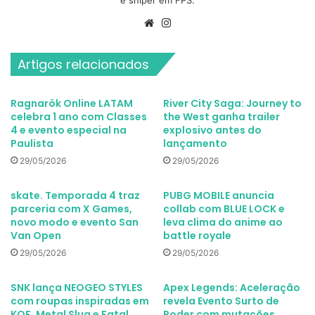
Website
Instagram
Artigos relacionados
Ragnarök Online LATAM
River City Saga: Journey to
celebra 1 ano com Classes
the West ganha trailer
4 e evento especial na
explosivo antes do
Paulista
lançamento
29/05/2026
29/05/2026
skate. Temporada 4 traz
PUBG MOBILE anuncia
parceria com X Games,
collab com BLUE LOCK e
novo modo e evento San
leva clima do anime ao
Van Open
battle royale
29/05/2026
29/05/2026
SNK lança NEOGEO STYLES
Apex Legends: Aceleração
com roupas inspiradas em
revela Evento Surto de
KOF, Metal Slug e Fatal
Poder com mutações