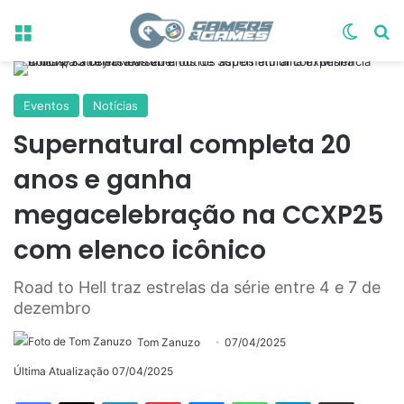
Menu
Switch
Pr
Eventos
Notícias
Supernatural completa 20
anos e ganha
megacelebração na CCXP25
com elenco icônico
Road to Hell traz estrelas da série entre 4 e 7 de
dezembro
Tom Zanuzo
07/04/2025
Última Atualização 07/04/2025
Linkedin
Pinterest
Messenger
WhatsApp
Telegram
Compartilhar via e-mail