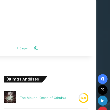
Switch skin
Seguir
F
Últimas Análises
X
L
The Mound: Omen of Cthulhu
6.9
P