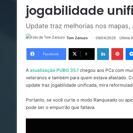
jogabilidade uni
Update traz melhorias nos mapas, 
Tom Zanuzo
09/04/2025
Última 
Linkedin
Pinte
Facebook
X
A
atualização PUBG 35.1
chegou aos PCs com muita
veteranos e também para quem estava afastado. Co
update traz jogabilidade unificada, mira reformula
Portanto, se você curte o modo Ranqueado ou apen
pode ser o empurrão que faltava.