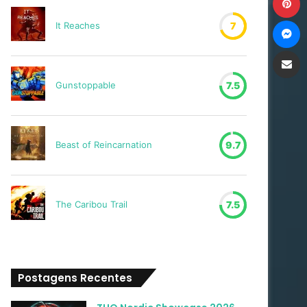
M
It Reaches
7
Compartilh
Gunstoppable
7.5
Beast of Reincarnation
9.7
The Caribou Trail
7.5
Postagens Recentes