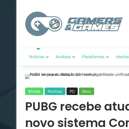
Notícias
Análises
Plataformas
Hardw
Mobile
Notícias
PC
Xbox
PUBG recebe atua
novo sistema Co