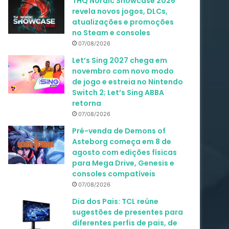
THQ Nordic Showcase 2026
revela novos jogos, DLCs,
atualizações e promoções
no Steam e consoles
07/08/2026
Let’s Sing 2027 chega em
novembro com novo modo
de jogo e estreia no Nintendo
Switch 2; Let’s Sing ABBA
retorna
07/08/2026
Pré-venda de Demons of
Asteborg começa em 8 de
agosto com edições físicas
para Mega Drive, Genesis e
consoles compatíveis
07/08/2026
Dia dos Pais: TCL reúne
sugestões de presentes para
diferentes perfis de pais, de