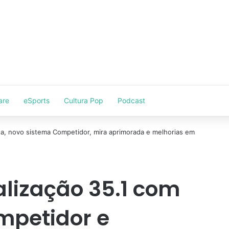
are
eSports
Cultura Pop
Podcast
lização 35.1 com
mpetidor e