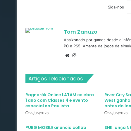
Siga-nos
Tom Zanuzo
Apaixonado por games desde a infâ
PC e PS5. Amante de jogos de simula
Website
Instagram
Artigos relacionados
Ragnarök Online LATAM celebra
River City S
1 ano com Classes 4 e evento
West ganha t
especial na Paulista
antes do l
29/05/2026
29/05/2026
PUBG MOBILE anuncia collab
SNK lança 