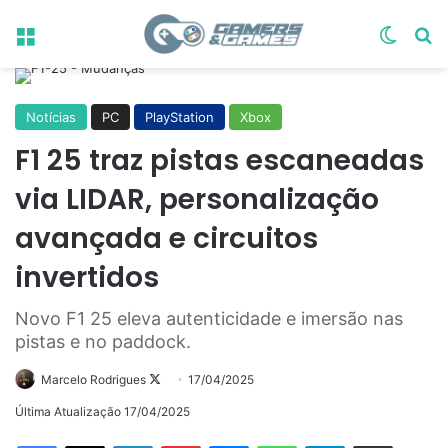
Menu
Switch
Pr
Notícias
PC
PlayStation
Xbox
F1 25 traz pistas escaneadas
via LIDAR, personalização
avançada e circuitos
invertidos
Novo F1 25 eleva autenticidade e imersão nas
pistas e no paddock.
Follow
Marcelo Rodrigues
17/04/2025
on
Última Atualização 17/04/2025
X
Linkedin
Pinterest
Messenger
WhatsApp
Telegram
Compartilhar via e-mail