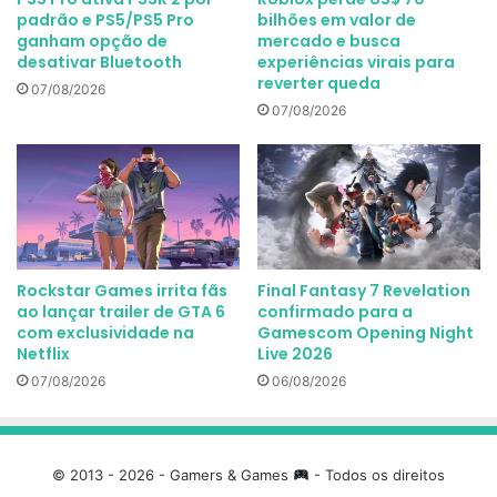
padrão e PS5/PS5 Pro
bilhões em valor de
ganham opção de
mercado e busca
desativar Bluetooth
experiências virais para
reverter queda
07/08/2026
07/08/2026
Rockstar Games irrita fãs
Final Fantasy 7 Revelation
ao lançar trailer de GTA 6
confirmado para a
com exclusividade na
Gamescom Opening Night
Netflix
Live 2026
07/08/2026
06/08/2026
© 2013 - 2026 - Gamers & Games
- Todos os direitos