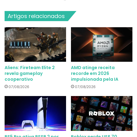
Artigos relacionados
Aliens: Fireteam Elite 2
AMD atinge receita
revela gameplay
recorde em 2026
cooperativo
impulsionada pela IA
07/08/2026
07/08/2026
PS5 Pro ativa PSSR 2 por
Roblox perde US$ 70