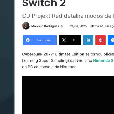
Switch 2
CD Projekt Red detalha modos de D
Follow
Marcelo Rodrigues
21/04/2025
Última Atualiza
on
Linkedin
Pinte
X
Facebook
X
Cyberpunk 2077: Ultimate Edition
se tornou oficia
Learning Super Sampling) da Nvidia no
Nintendo S
do PC ao console da Nintendo.