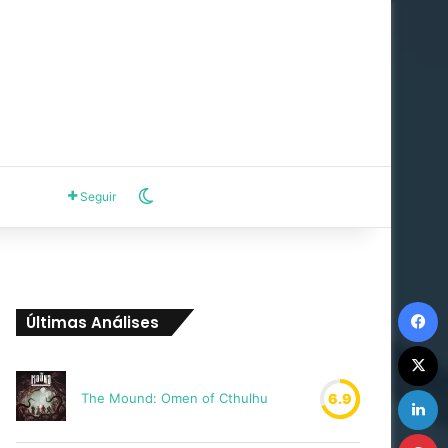
Switch skin
Seguir
F
Últimas Análises
X
L
The Mound: Omen of Cthulhu
6.9
P