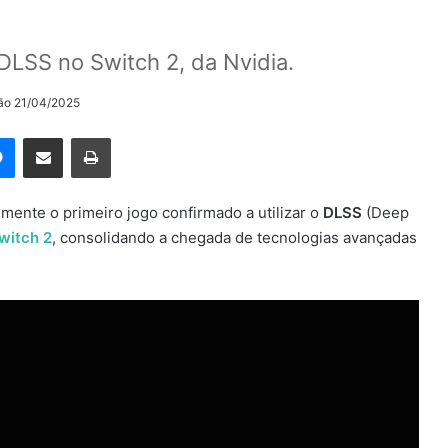
LSS no Switch 2, da Nvidia.
ção 21/04/2025
rest
Messenger
Compartilhar via e-mail
Imprimir
lmente o primeiro jogo confirmado a utilizar o
DLSS
(Deep
witch 2
, consolidando a chegada de tecnologias avançadas