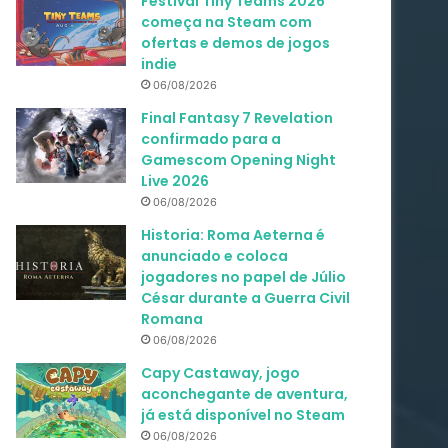
Festival Tiny Teams 2026
começa na Steam com
ofertas e demos de jogos
indie
06/08/2026
Final Fantasy 7 Revelation
confirmado para a
Gamescom Opening Night
Live 2026
06/08/2026
Historia: Roma Aeterna é
anunciado e coloca
jogadores no papel de Júlio
César durante a Guerra Civil
Romana
06/08/2026
Capy Castaway, jogo
aconchegante de aventura,
já está disponível no Steam
06/08/2026