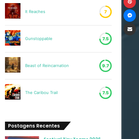
M
It Reaches
7
Compartilh
Gunstoppable
7.5
Beast of Reincarnation
9.7
The Caribou Trail
7.5
Postagens Recentes