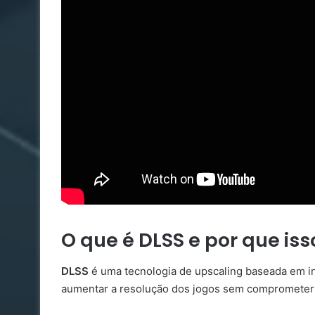
O que é DLSS e por que iss
DLSS
é uma tecnologia de upscaling baseada em inte
aumentar a resolução dos jogos sem compromete