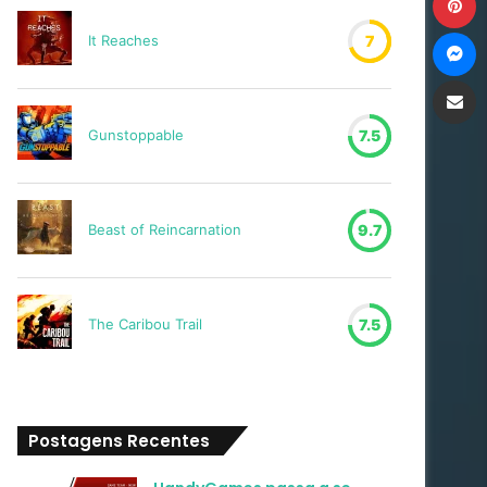
M
It Reaches
7
Compartilh
Gunstoppable
7.5
Beast of Reincarnation
9.7
The Caribou Trail
7.5
Postagens Recentes