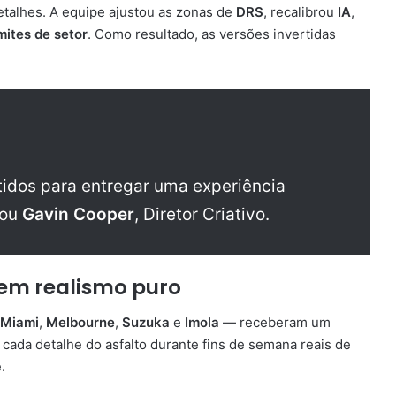
talhes. A equipe ajustou as zonas de
DRS
, recalibrou
IA
,
imites de setor
. Como resultado, as versões invertidas
rtidos para entregar uma experiência
mou
Gavin Cooper
, Diretor Criativo.
em realismo puro
Miami
,
Melbourne
,
Suzuka
e
Imola
— receberam um
ada detalhe do asfalto durante fins de semana reais de
.