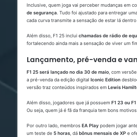
Inclusive, quem joga vai perceber mudanças em co
de segurança
. Tudo foi ajustado para entregar um
cada curva transmite a sensação de estar lá dentro
Além disso, F1 25 inclui
chamadas de rádio de equi
fortalecendo ainda mais a sensação de viver um f
Lançamento, pré-venda e van
F1 25 será lançado no dia 30 de maio
, com versõe
a pré-venda da edição digital
Iconic Edition
desbloq
versão traz conteúdos inspirados em
Lewis Hamil
Além disso, jogadores que já possuem
F1 23 ou F1
Ou seja, quem já é fã da franquia tem bons motivos 
Por outro lado, membros
EA Play
podem jogar antes
um teste de
5 horas
, dá
bônus mensais de XP
e of