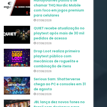
HandyGames passa a se
chamar THQ Nordic Mobile
com foco em jogos premium
para celulares
07/08/2026
QUIET recebe atualização no
playtest após mais de 30 mil
pedidos de acesso
07/08/2026
Drop Loot realiza primeiro
playtest público com
mecânicas de roguelite e
combinação de itens
07/08/2026
Serious Sam: Shatterverse
chega ao PC e consoles em 31
de agosto
07/08/2026
JBL lança dez novos fones no