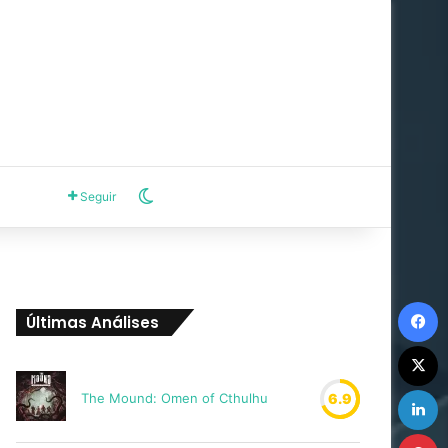
Switch skin
Seguir
F
Últimas Análises
X
L
The Mound: Omen of Cthulhu
6.9
P