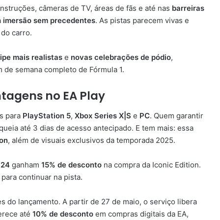
nstruções, câmeras de TV, áreas de fãs e até nas
barreiras
a
imersão sem precedentes
. As pistas parecem vivas e
 do carro.
pe mais realistas
e
novas celebrações de pódio
,
im de semana completo de Fórmula 1.
tagens no EA Play
s para
PlayStation 5
,
Xbox Series X|S
e
PC
. Quem garantir
ueia até 3 dias de acesso antecipado. E tem mais: essa
ton
, além de visuais exclusivos da temporada 2025.
 24
ganham
15% de desconto
na compra da Iconic Edition.
para continuar na pista.
 do lançamento. A partir de 27 de maio, o serviço libera
erece até
10% de desconto
em compras digitais da EA,