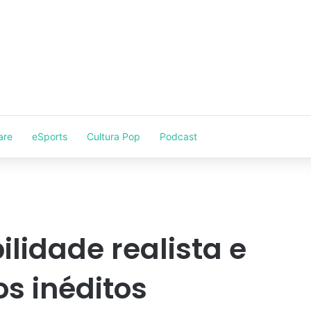
are
eSports
Cultura Pop
Podcast
ilidade realista e
os inéditos