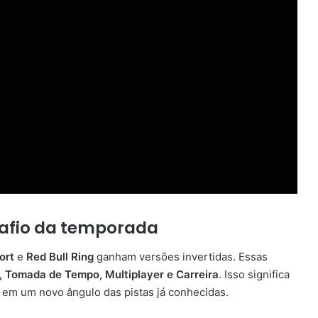
safio da temporada
ort
e
Red Bull Ring
ganham versões invertidas. Essas
, Tomada de Tempo, Multiplayer e Carreira
. Isso significa
s em um novo ângulo das pistas já conhecidas.