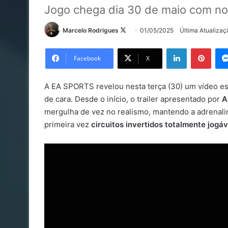
Jogo chega dia 30 de maio com no
Follow
Marcelo Rodrigues
01/05/2025
Última Atualiza
on
Linkedin
Pinte
X
Facebook
X
A EA SPORTS revelou nesta terça (30) um vídeo es
de cara. Desde o início, o trailer apresentado por
A
mergulha de vez no realismo, mantendo a adrenalin
primeira vez
circuitos invertidos totalmente jogáv