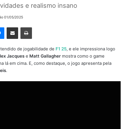
vidades e realismo insano
ção 01/05/2025
rest
Messenger
Compartilhar via e-mail
Imprimir
tendido de jogabilidade de
F1 25
, e ele impressiona logo
lex Jacques
e
Matt Gallagher
mostra como o game
a lá em cima. E, como destaque, o jogo apresenta pela
eis
.