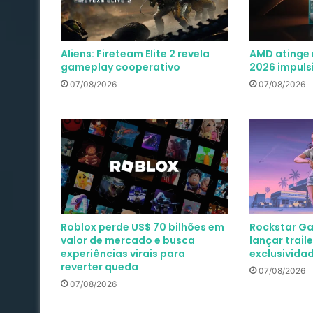
Aliens: Fireteam Elite 2 revela
AMD atinge 
gameplay cooperativo
2026 impuls
07/08/2026
07/08/2026
Roblox perde US$ 70 bilhões em
Rockstar Ga
valor de mercado e busca
lançar trail
experiências virais para
exclusividad
reverter queda
07/08/2026
07/08/2026