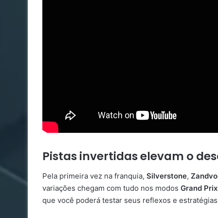
Pistas invertidas elevam o de
Pela primeira vez na franquia,
Silverstone
,
Zandvo
variações chegam com tudo nos modos
Grand Prix
que você poderá testar seus reflexos e estratégia