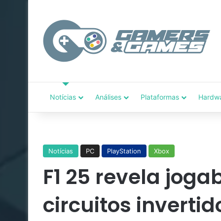
Notícias
Análises
Plataformas
Hardw
Notícias
PC
PlayStation
Xbox
F1 25 revela jogab
circuitos invertid