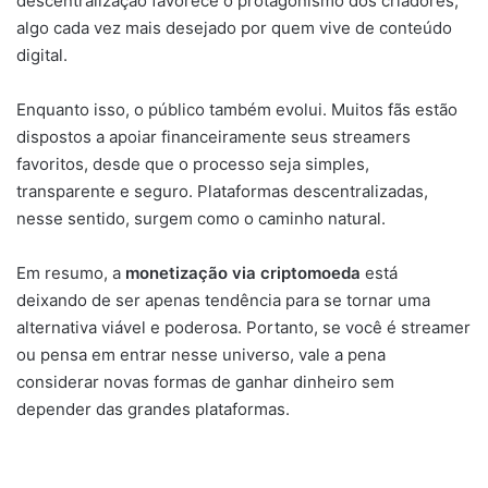
descentralização
favorece
o
protagonismo
dos
criadores,
algo
cada
vez
mais
desejado
por
quem
vive
de
conteúdo
digital.
Enquanto
isso,
o
público
também
evolui.
Muitos
fãs
estão
dispostos
a
apoiar
financeiramente
seus
streamers
favoritos,
desde
que
o
processo
seja
simples,
transparente
e
seguro.
Plataformas
descentralizadas,
nesse
sentido,
surgem
como
o
caminho
natural.
Em
resumo,
a
monetização
via
criptomoeda
está
deixando
de
ser
apenas
tendência
para
se
tornar
uma
alternativa
viável
e
poderosa.
Portanto,
se
você
é
streamer
ou
pensa
em
entrar
nesse
universo,
vale
a
pena
considerar
novas
formas
de
ganhar
dinheiro
sem
depender
das
grandes
plataformas.