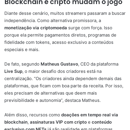
Blockchain
e
cripto
mudam
o
jogo
Diante
desse
cenário,
muitos
streamers
passaram
a
buscar
independência.
Como
alternativa
promissora,
a
monetização
via
criptomoeda
surge
com
força.
Isso
porque
ela
permite
pagamentos
diretos,
programas
de
fidelidade
com
tokens,
acesso
exclusivo
a
conteúdos
especiais
e
mais.
De
fato,
segundo
Matheus
Gustavo
,
CEO
da
plataforma
Live
Sup
,
o
maior
desafio
dos
criadores
está
na
centralização. “
Os
criadores
ainda
dependem
demais
das
plataformas,
que
ficam
com
boa
parte
da
receita.
Por
isso,
eles
precisam
de
alternativas
que
deem
mais
previsibilidade
e
autonomia”,
destaca
Matheus.
Além
disso,
recursos
como
doações
em
tempo
real
via
blockchain
,
assinaturas
VIP
com
cripto
e
conteúdo
exclusivo
com
NFTs
já
são
realidade
em
plataformas