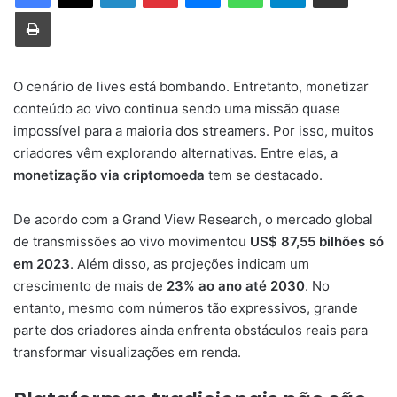
Imprimir
O
cenário
de
lives
está
bombando.
Entretanto,
monetizar
conteúdo
ao
vivo
continua
sendo
uma
missão
quase
impossível
para
a
maioria
dos
streamers.
Por
isso,
muitos
criadores
vêm
explorando
alternativas.
Entre
elas,
a
monetização
via
criptomoeda
tem
se
destacado.
De
acordo
com
a
Grand
View
Research,
o
mercado
global
de
transmissões
ao
vivo
movimentou
US$
87,55
bilhões
só
em
2023
.
Além
disso,
as
projeções
indicam
um
crescimento
de
mais
de
23%
ao
ano
até
2030
.
No
entanto,
mesmo
com
números
tão
expressivos,
grande
parte
dos
criadores
ainda
enfrenta
obstáculos
reais
para
transformar
visualizações
em
renda.