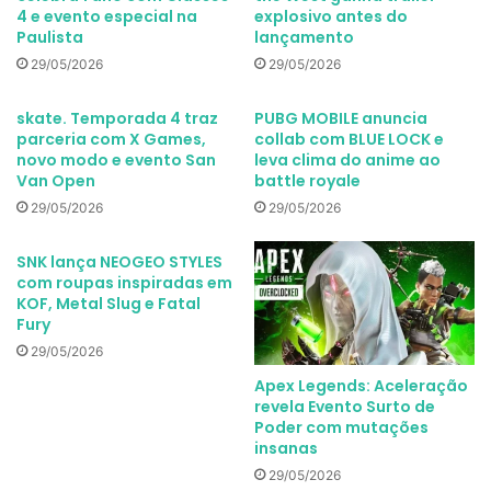
4 e evento especial na
explosivo antes do
Paulista
lançamento
29/05/2026
29/05/2026
skate. Temporada 4 traz
PUBG MOBILE anuncia
parceria com X Games,
collab com BLUE LOCK e
novo modo e evento San
leva clima do anime ao
Van Open
battle royale
29/05/2026
29/05/2026
SNK lança NEOGEO STYLES
com roupas inspiradas em
KOF, Metal Slug e Fatal
Fury
29/05/2026
Apex Legends: Aceleração
revela Evento Surto de
Poder com mutações
insanas
29/05/2026