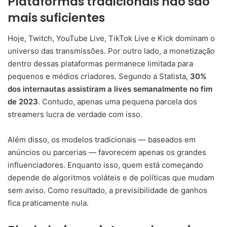
Plataformas
tradicionais
não
são
mais
suficientes
Hoje,
Twitch,
YouTube
Live,
TikTok
Live
e
Kick
dominam
o
universo
das
transmissões.
Por
outro
lado,
a
monetização
dentro
dessas
plataformas
permanece
limitada
para
pequenos
e
médios
criadores.
Segundo
a
Statista,
30%
dos
internautas
assistiram
a
lives
semanalmente
no
fim
de
2023
.
Contudo,
apenas
uma
pequena
parcela
dos
streamers
lucra
de
verdade
com
isso.
Além
disso,
os
modelos
tradicionais —
baseados
em
anúncios
ou
parcerias —
favorecem
apenas
os
grandes
influenciadores.
Enquanto
isso,
quem
está
começando
depende
de
algoritmos
voláteis
e
de
políticas
que
mudam
sem
aviso.
Como
resultado,
a
previsibilidade
de
ganhos
fica
praticamente
nula.