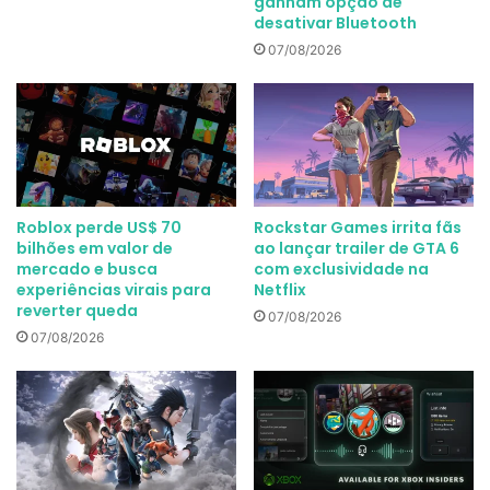
ganham opção de
desativar Bluetooth
07/08/2026
Roblox perde US$ 70
Rockstar Games irrita fãs
bilhões em valor de
ao lançar trailer de GTA 6
mercado e busca
com exclusividade na
experiências virais para
Netflix
reverter queda
07/08/2026
07/08/2026