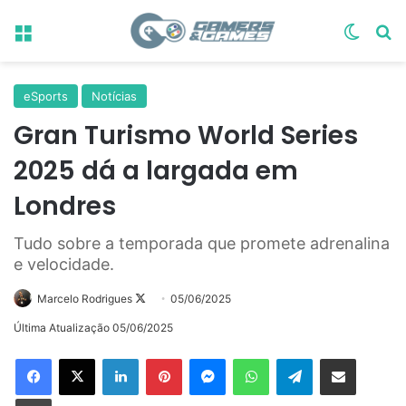
Menu
Switch
Pr
eSports
Notícias
Gran Turismo World Series
2025 dá a largada em
Londres
Tudo sobre a temporada que promete adrenalina
e velocidade.
Follow
Marcelo Rodrigues
05/06/2025
on
Última Atualização 05/06/2025
X
Linkedin
Pinterest
Messenger
WhatsApp
Telegram
Compartilhar via e-mail
Imprimir