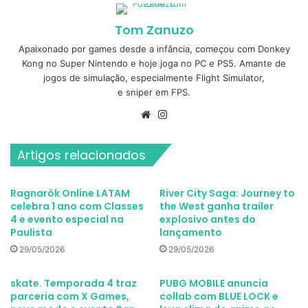
Tom Zanuzo
Apaixonado por games desde a infância, começou com Donkey
Kong no Super Nintendo e hoje joga no PC e PS5. Amante de
jogos de simulação, especialmente Flight Simulator,
e sniper em FPS.
Website
Instagram
Artigos relacionados
Ragnarök Online LATAM
River City Saga: Journey to
celebra 1 ano com Classes
the West ganha trailer
4 e evento especial na
explosivo antes do
Paulista
lançamento
29/05/2026
29/05/2026
skate. Temporada 4 traz
PUBG MOBILE anuncia
parceria com X Games,
collab com BLUE LOCK e