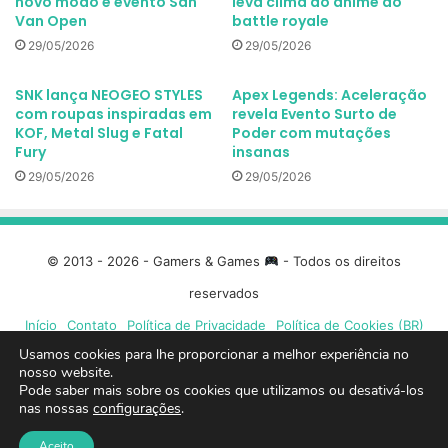
novo modo e evento San
leva clima do anime ao
Van Open
battle royale
29/05/2026
29/05/2026
SNK lança NEOGEO STYLES
Apex Legends: Aceleração
com roupas inspiradas em
revela Evento Surto de
KOF, Metal Slug e Fatal
Poder com mutações
Fury
insanas
29/05/2026
29/05/2026
© 2013 - 2026 - Gamers & Games
- Todos os direitos
reservados
Início
Contato
Política de Privacidade
Política de Cookies (BR)
Usamos cookies para lhe proporcionar a melhor experiência no
Facebook
X
Linkedin
YouTube
Instagram
Spotify
Mixcloud
Twit
nosso website.
Pode saber mais sobre os cookies que utilizamos ou desativá-los
nas nossas
configurações
.
TikTok
Google
Blue
Aceito