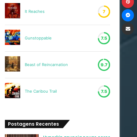
M
It Reaches
7
Compartilh
Gunstoppable
7.5
Beast of Reincarnation
9.7
The Caribou Trail
7.5
Postagens Recentes