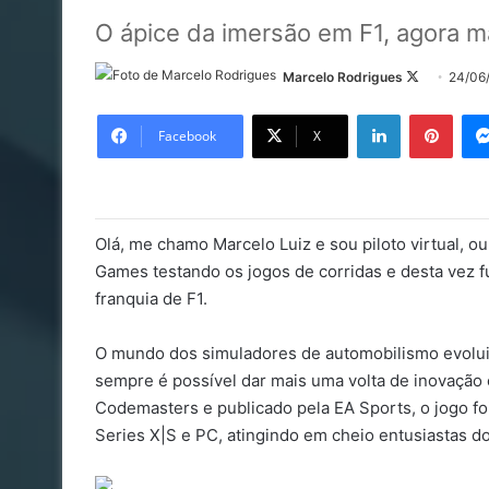
O ápice da imersão em F1, agora mai
Follow
Marcelo Rodrigues
24/06
on
Linkedin
Pinte
X
Facebook
X
Olá, me chamo Marcelo Luiz e sou piloto virtual, o
Games testando os jogos de corridas e desta vez fu
franquia de F1.
O mundo dos simuladores de automobilismo evolui
sempre é possível dar mais uma volta de inovação 
Codemasters e publicado pela EA Sports, o jogo fo
Series X|S e PC, atingindo em cheio entusiastas d