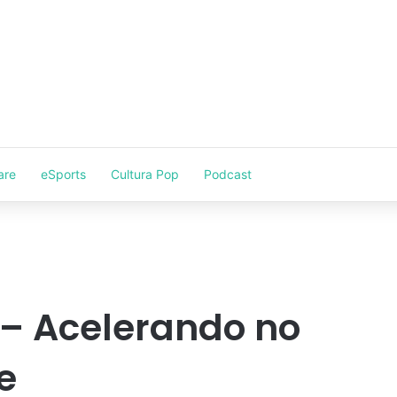
are
eSports
Cultura Pop
Podcast
 – Acelerando no
e