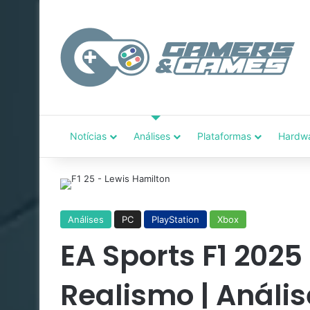
Notícias
Análises
Plataformas
Hardw
Análises
PC
PlayStation
Xbox
EA Sports F1 2025
Realismo | Anális