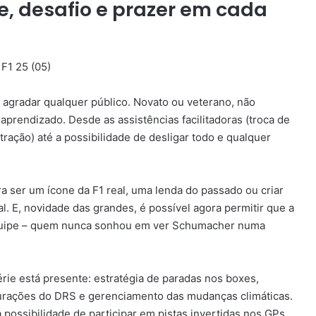
de, desafio e prazer em cada
agradar qualquer público. Novato ou veterano, não
 aprendizado. Desde as assistências facilitadoras (troca de
ração) até a possibilidade de desligar todo e qualquer
ra ser um ícone da F1 real, uma lenda do passado ou criar
al. E, novidade das grandes, é possível agora permitir que a
a equipe – quem nunca sonhou em ver Schumacher numa
ie está presente: estratégia de paradas nos boxes,
gurações do DRS e gerenciamento das mudanças climáticas.
a possibilidade de participar em pistas invertidas nos GPs