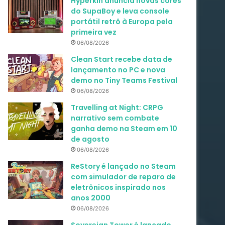
Hyperkin anuncia novas cores
do SupaBoy e leva console
portátil retrô à Europa pela
primeira vez
06/08/2026
Clean Start recebe data de
lançamento no PC e nova
demo no Tiny Teams Festival
06/08/2026
Travelling at Night: CRPG
narrativo sem combate
ganha demo na Steam em 10
de agosto
06/08/2026
ReStory é lançado no Steam
com simulador de reparo de
eletrônicos inspirado nos
anos 2000
06/08/2026