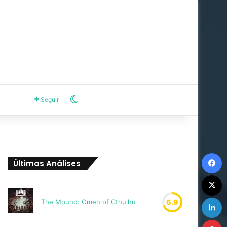
Switch skin
Seguir
F
Últimas Análises
X
L
The Mound: Omen of Cthulhu
6.9
P