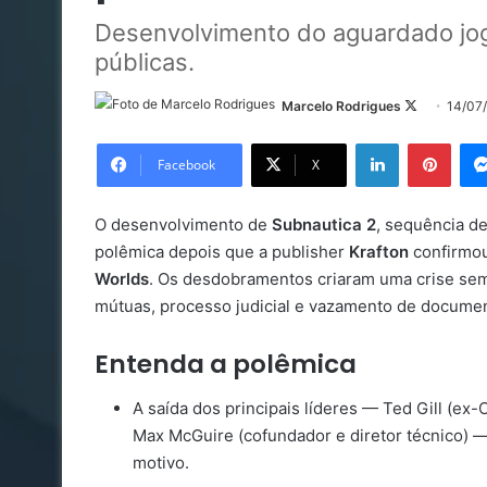
Desenvolvimento do aguardado jog
públicas.
Follow
Marcelo Rodrigues
14/07
on
Linkedin
Pinte
X
Facebook
X
O desenvolvimento de
Subnautica 2
, sequência d
polêmica depois que a publisher
Krafton
confirmou
Worlds
. Os desdobramentos criaram uma crise sem
mútuas, processo judicial e vazamento de documen
Entenda a polêmica
A saída dos principais líderes — Ted Gill (ex-C
Max McGuire (cofundador e diretor técnico) —
motivo.