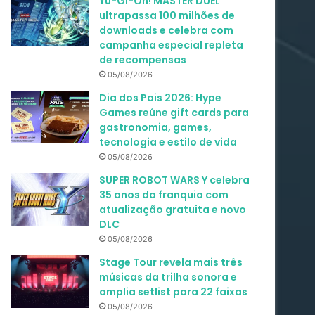
Yu-Gi-Oh! MASTER DUEL
ultrapassa 100 milhões de
downloads e celebra com
campanha especial repleta
de recompensas
05/08/2026
Dia dos Pais 2026: Hype
Games reúne gift cards para
gastronomia, games,
tecnologia e estilo de vida
05/08/2026
SUPER ROBOT WARS Y celebra
35 anos da franquia com
atualização gratuita e novo
DLC
05/08/2026
Stage Tour revela mais três
músicas da trilha sonora e
amplia setlist para 22 faixas
05/08/2026