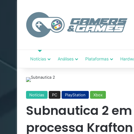
Notícias
Análises
Plataformas
Hardw
Notícias
PC
PlayStation
Xbox
Subnautica 2 em 
processa Krafto