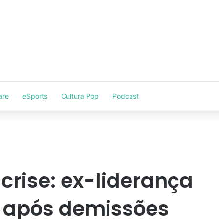
are
eSports
Cultura Pop
Podcast
crise: ex-liderança
n após demissões