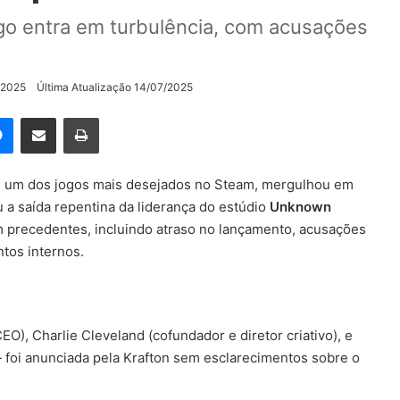
o entra em turbulência, com acusações
/2025
Última Atualização 14/07/2025
rest
Messenger
Compartilhar via e-mail
Imprimir
e um dos jogos mais desejados no Steam, mergulhou em
 a saída repentina da liderança do estúdio
Unknown
 precedentes, incluindo atraso no lançamento, acusações
tos internos.
EO), Charlie Cleveland (cofundador e diretor criativo), e
 foi anunciada pela Krafton sem esclarecimentos sobre o