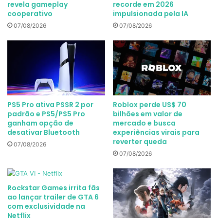
revela gameplay
recorde em 2026
cooperativo
impulsionada pela IA
07/08/2026
07/08/2026
PS5 Pro ativa PSSR 2 por
Roblox perde US$ 70
padrão e PS5/PS5 Pro
bilhões em valor de
ganham opção de
mercado e busca
desativar Bluetooth
experiências virais para
reverter queda
07/08/2026
07/08/2026
Rockstar Games irrita fãs
ao lançar trailer de GTA 6
com exclusividade na
Netflix