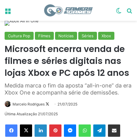
Menu
Switch
Pr
Cultura Pop
Filmes
Notícias
Séries
Xbox
Microsoft encerra venda de
filmes e séries digitais nas
lojas Xbox e PC após 12 anos
Medida marca o fim da aposta “all-in-one” da era
Xbox One e acompanha série de demissões.
Follow
Marcelo Rodrigues
21/07/2025
on
Última Atualização 21/07/2025
X
Linkedin
Pinterest
Messenger
WhatsApp
Telegram
Compartilhar via e-mail