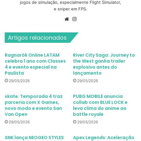
jogos de simulação, especialmente Flight Simulator,
e sniper em FPS.
Website
Instagram
Artigos relacionados
Ragnarök Online LATAM
River City Saga: Journey to
celebra 1 ano com Classes
the West ganha trailer
4 e evento especial na
explosivo antes do
Paulista
lançamento
29/05/2026
29/05/2026
skate. Temporada 4 traz
PUBG MOBILE anuncia
parceria com X Games,
collab com BLUE LOCK e
novo modo e evento San
leva clima do anime ao
Van Open
battle royale
29/05/2026
29/05/2026
SNK lança NEOGEO STYLES
Apex Legends: Aceleração