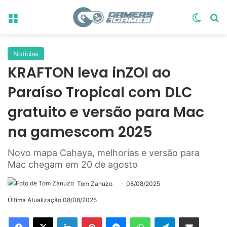
Menu
Switch
Pr
Notícias
KRAFTON leva inZOI ao
Paraíso Tropical com DLC
gratuito e versão para Mac
na gamescom 2025
Novo mapa Cahaya, melhorias e versão para
Mac chegam em 20 de agosto
Tom Zanuzo
08/08/2025
Última Atualização 08/08/2025
Linkedin
Pinterest
Messenger
WhatsApp
Telegram
Compartilhar via e-mail