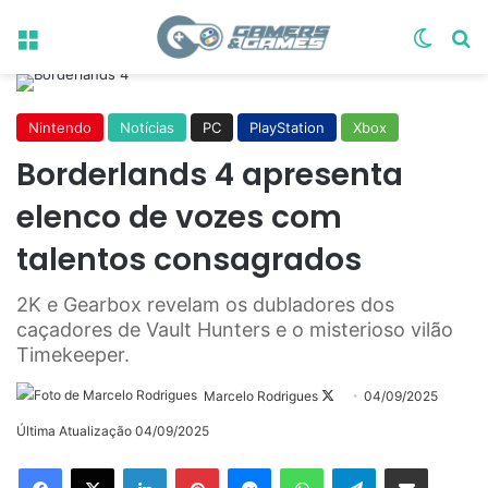
Menu
Switch
Pr
Nintendo
Notícias
PC
PlayStation
Xbox
Borderlands 4 apresenta
elenco de vozes com
talentos consagrados
2K e Gearbox revelam os dubladores dos
caçadores de Vault Hunters e o misterioso vilão
Timekeeper.
Follow
Marcelo Rodrigues
04/09/2025
on
Última Atualização 04/09/2025
X
Linkedin
Pinterest
Messenger
WhatsApp
Telegram
Compartilhar via e-mail