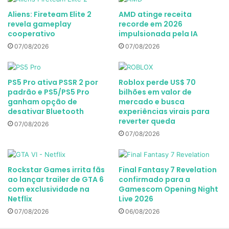
Aliens: Fireteam Elite 2
AMD atinge receita
revela gameplay
recorde em 2026
cooperativo
impulsionada pela IA
07/08/2026
07/08/2026
PS5 Pro ativa PSSR 2 por
Roblox perde US$ 70
padrão e PS5/PS5 Pro
bilhões em valor de
ganham opção de
mercado e busca
desativar Bluetooth
experiências virais para
reverter queda
07/08/2026
07/08/2026
Rockstar Games irrita fãs
Final Fantasy 7 Revelation
ao lançar trailer de GTA 6
confirmado para a
com exclusividade na
Gamescom Opening Night
Netflix
Live 2026
07/08/2026
06/08/2026