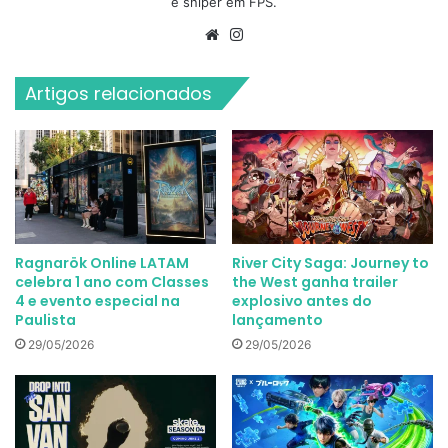
e sniper em FPS.
Website
Instagram
Artigos relacionados
Ragnarök Online LATAM
River City Saga: Journey to
celebra 1 ano com Classes
the West ganha trailer
4 e evento especial na
explosivo antes do
Paulista
lançamento
29/05/2026
29/05/2026