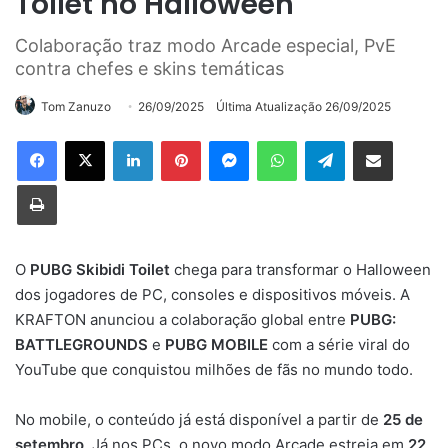
Toilet no Halloween
Colaboração traz modo Arcade especial, PvE
contra chefes e skins temáticas
Tom Zanuzo
26/09/2025
Última Atualização 26/09/2025
Linkedin
Pinterest
Messenger
WhatsApp
Telegram
Compartilhar via e-mail
Imprimir
O
PUBG Skibidi Toilet
chega para transformar o Halloween
dos jogadores de PC, consoles e dispositivos móveis. A
KRAFTON anunciou a colaboração global entre
PUBG:
BATTLEGROUNDS
e
PUBG MOBILE
com a série viral do
YouTube que conquistou milhões de fãs no mundo todo.
No mobile, o conteúdo já está disponível a partir de
25 de
setembro
. Já nos PCs, o novo modo Arcade estreia em
22