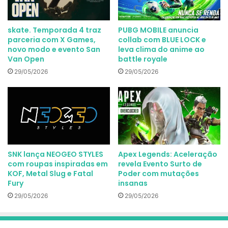
skate. Temporada 4 traz
PUBG MOBILE anuncia
parceria com X Games,
collab com BLUE LOCK e
novo modo e evento San
leva clima do anime ao
Van Open
battle royale
29/05/2026
29/05/2026
SNK lança NEOGEO STYLES
Apex Legends: Aceleração
com roupas inspiradas em
revela Evento Surto de
KOF, Metal Slug e Fatal
Poder com mutações
Fury
insanas
29/05/2026
29/05/2026