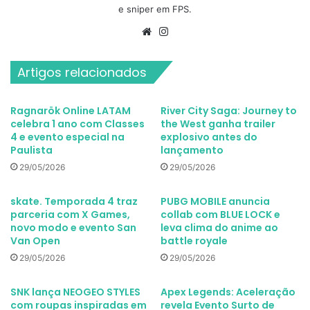
e sniper em FPS.
Website
Instagram
Artigos relacionados
Ragnarök Online LATAM
River City Saga: Journey to
celebra 1 ano com Classes
the West ganha trailer
4 e evento especial na
explosivo antes do
Paulista
lançamento
29/05/2026
29/05/2026
skate. Temporada 4 traz
PUBG MOBILE anuncia
parceria com X Games,
collab com BLUE LOCK e
novo modo e evento San
leva clima do anime ao
Van Open
battle royale
29/05/2026
29/05/2026
SNK lança NEOGEO STYLES
Apex Legends: Aceleração
com roupas inspiradas em
revela Evento Surto de