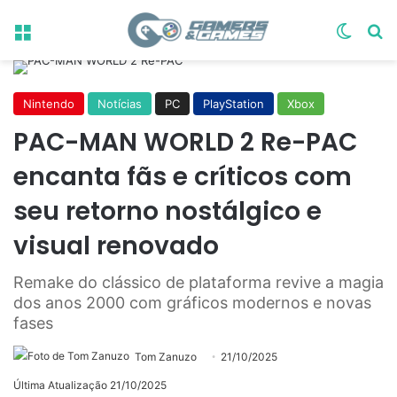
Menu
Switch
Pr
Nintendo
Notícias
PC
PlayStation
Xbox
PAC-MAN WORLD 2 Re-PAC
encanta fãs e críticos com
seu retorno nostálgico e
visual renovado
Remake do clássico de plataforma revive a magia
dos anos 2000 com gráficos modernos e novas
fases
Tom Zanuzo
21/10/2025
Última Atualização 21/10/2025