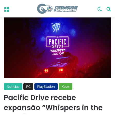
Menu
Switch
Pr
Notícias
PC
PlayStation
Xbox
Pacific Drive recebe
expansão “Whispers in the