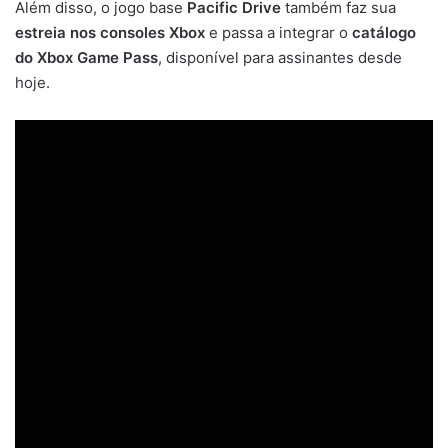
Além disso, o jogo base
Pacific Drive
também faz sua
estreia nos consoles Xbox
e passa a integrar o
catálogo
do Xbox Game Pass
, disponível para assinantes desde
hoje.