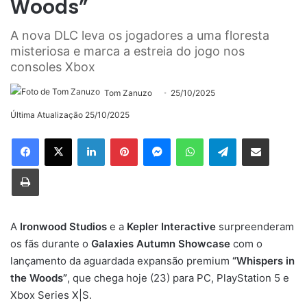
Woods”
A nova DLC leva os jogadores a uma floresta
misteriosa e marca a estreia do jogo nos
consoles Xbox
Tom Zanuzo
25/10/2025
Última Atualização 25/10/2025
Linkedin
Pinterest
Messenger
WhatsApp
Telegram
Compartilhar via e-mail
Imprimir
A
Ironwood Studios
e a
Kepler Interactive
surpreenderam
os fãs durante o
Galaxies Autumn Showcase
com o
lançamento da aguardada expansão premium
“Whispers in
the Woods”
, que chega hoje (23) para PC, PlayStation 5 e
Xbox Series X|S.