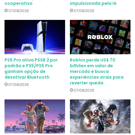
cooperativo
impulsionada pela IA
07/08/2026
07/08/2026
PS5 Pro ativa PSSR 2 por
Roblox perde US$ 70
padrão e PS5/PS5 Pro
bilhões em valor de
ganham opção de
mercado e busca
desativar Bluetooth
experiências virais para
reverter queda
07/08/2026
07/08/2026