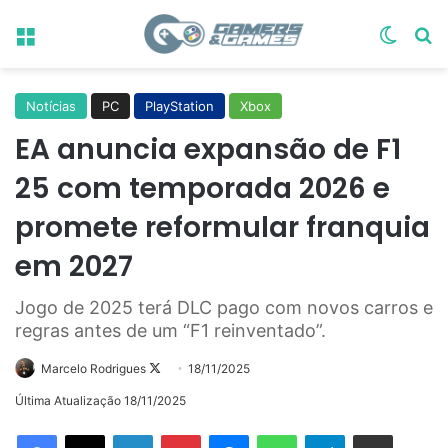
Menu
Switch
Pr
Notícias
PC
PlayStation
Xbox
EA anuncia expansão de F1
25 com temporada 2026 e
promete reformular franquia
em 2027
Jogo de 2025 terá DLC pago com novos carros e
regras antes de um “F1 reinventado”.
Follow
Marcelo Rodrigues
18/11/2025
on
Última Atualização 18/11/2025
X
Linkedin
Pinterest
Messenger
WhatsApp
Telegram
Compartilhar via e-mail