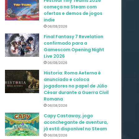
Festival Tiny Teams 2026
começa na Steam com
ofertas e demos de jogos
indie
06/08/2026
Final Fantasy 7 Revelation
confirmado para a
Gamescom Opening Night
Live 2026
06/08/2026
Historia: Roma Aeterna é
anunciado e coloca
jogadores no papel de Júlio
César durante a Guerra Civil
Romana
06/08/2026
Capy Castaway, jogo
aconchegante de aventura,
já está disponível no Steam
06/08/2026