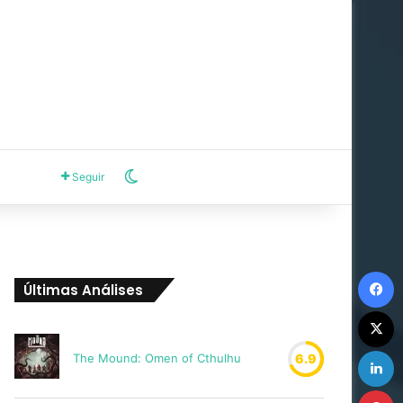
Switch skin
Seguir
F
Últimas Análises
X
L
The Mound: Omen of Cthulhu
6.9
P