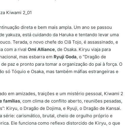
ntinuação direta e bem mais ampla. Um ano se passou
 de yakuza, está cuidando da Haruka e tentando levar uma
pouco. Terada, o novo chefe do Clã Tojo, é assassinado, e
ua com a rival
Omi Alliance
, de Osaka. Kiryu viaja para
 nacional, mas esbarra em
Ryuji Goda
, o “Dragão de
a de paz e pronto para tomar a organização do pai à força. O
ão só Tóquio e Osaka, mas também máfias estrangeiras e
rado em amizades, traições e um mistério pessoal, Kiwami 2
e famílias
, com clima de conflito aberto, reuniões pesadas,
es”: Kiryu, o Dragão de Dojima, e Ryuji, o Dragão de Kansai.
série: carismático, brutal, cheio de orgulho próprio e
ica. Ele funciona como reflexo distorcido de Kiryu, o que