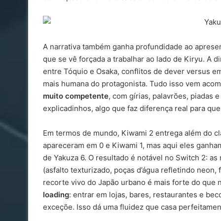
A narrativa também ganha profundidade ao apresen
que se vê forçada a trabalhar ao lado de Kiryu. A
entre Tóquio e Osaka, conflitos de dever versus 
mais humana do protagonista. Tudo isso vem ac
muito competente
, com gírias, palavrões, piadas 
explicadinhos, algo que faz diferença real para q
Em termos de mundo, Kiwami 2 entrega além do c
apareceram em 0 e Kiwami 1, mas aqui eles ganha
de Yakuza 6. O resultado é notável no Switch 2: as
(asfalto texturizado, poças d’água refletindo neon
recorte vivo do Japão urbano é mais forte do que 
loading
: entrar em lojas, bares, restaurantes e b
exceçõe. Isso dá uma fluidez que casa perfeitamen