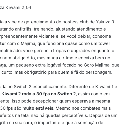
ta a vibe de gerenciamento de hostess club de Yakuza 0.
utando anfitriãs, treinando, ajustando atendimento e
rpreendentemente viciante e, se você deixar, consome
tor
com o Majima, que funciona quase como um tower
mplificado: você gerencia tropas e upgrades enquanto o
o nem obrigatório, mas muda o ritmo e encaixa bem no
aga
, um pequeno extra jogável focado no Goro Majima, que
 curto, mas obrigatório para quem é fã do personagem.
oda no Switch 2 especificamente. Diferente de Kiwami 1 e
,
Kiwami 2 roda a 30 fps no Switch 2
, assim como em
sente. Isso pode decepcionar quem esperava a mesma
s 30 fps são
muito estáveis
. Mesmo nos combates mais
efeitos na tela, não há quedas perceptíveis. Depois de um
grita na sua cara; o importante é que a sensação de