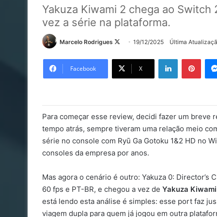
Yakuza Kiwami 2 chega ao Switch 
vez a série na plataforma.
Follow
Marcelo Rodrigues
19/12/2025
Última Atualizaç
on
Linkedin
Pinte
X
Facebook
X
Para começar esse review, decidi fazer um breve 
tempo atrás, sempre tiveram uma relação meio com
série no console com Ryū Ga Gotoku 1&2 HD no Wii U
consoles da empresa por anos.
Mas agora o cenário é outro: Yakuza 0: Director’s C
60 fps e PT-BR, e chegou a vez de
Yakuza Kiwami
está lendo esta análise é simples: esse port faz j
viagem dupla para quem já jogou em outra platafor