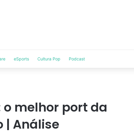
are
eSports
Cultura Pop
Podcast
 o melhor port da
 | Análise