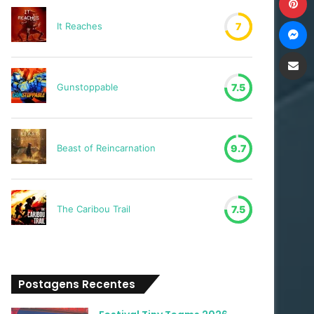
M
It Reaches
7
Compartilh
Gunstoppable
7.5
Beast of Reincarnation
9.7
The Caribou Trail
7.5
Postagens Recentes