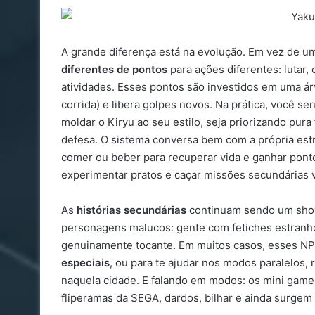
A grande diferença está na evolução. Em vez de u
diferentes de pontos
para ações diferentes: lutar,
atividades. Esses pontos são investidos em uma árv
corrida) e libera golpes novos. Na prática, você 
moldar o Kiryu ao seu estilo, seja priorizando pur
defesa. O sistema conversa bem com a própria estr
comer ou beber para recuperar vida e ganhar pontos
experimentar pratos e caçar missões secundárias vi
As
histórias secundárias
continuam sendo um show
personagens malucos: gente com fetiches estranhos
genuinamente tocante. Em muitos casos, esses NPC
especiais
, ou para te ajudar nos modos paralelos,
naquela cidade. E falando em modos: os mini gam
fliperamas da SEGA, dardos, bilhar e ainda surgem