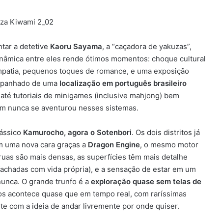
tar a detetive
Kaoru Sayama
, a “caçadora de yakuzas”,
 dinâmica entre eles rende ótimos momentos: choque cultural
empatia, pequenos toques de romance, e uma exposição
ompanhado de uma
localização em português brasileiro
e até tutoriais de minigames (inclusive mahjong) bem
uem nunca se aventurou nesses sistemas.
lássico
Kamurocho, agora o Sotenbori
. Os dois distritos já
m uma nova cara graças a
Dragon Engine
, o mesmo motor
 ruas são mais densas, as superfícies têm mais detalhe
, fachadas com vida própria), e a sensação de estar em um
nunca. O grande trunfo é a
exploração quase sem telas de
ecos acontece quase que em tempo real, com raríssimas
te com a ideia de andar livremente por onde quiser.