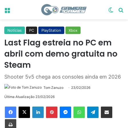
Menu
Switch
Pr
Notícias
PC
PlayStation
Xbox
Last Flag estreia no PC em
abril com demo gratuita no
Steam
Shooter 5v5 chega aos consoles ainda em 2026
Tom Zanuzo
23/02/2026
Última Atualização 23/02/2026
Linkedin
Pinterest
Messenger
WhatsApp
Telegram
Compartilhar via e-mail
Imprimir