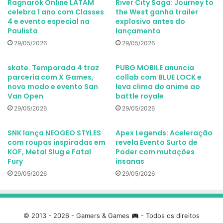
Ragnarök Online LATAM
River City Saga: Journey to
celebra 1 ano com Classes
the West ganha trailer
4 e evento especial na
explosivo antes do
Paulista
lançamento
29/05/2026
29/05/2026
skate. Temporada 4 traz
PUBG MOBILE anuncia
parceria com X Games,
collab com BLUE LOCK e
novo modo e evento San
leva clima do anime ao
Van Open
battle royale
29/05/2026
29/05/2026
SNK lança NEOGEO STYLES
Apex Legends: Aceleração
com roupas inspiradas em
revela Evento Surto de
KOF, Metal Slug e Fatal
Poder com mutações
Fury
insanas
29/05/2026
29/05/2026
© 2013 - 2026 - Gamers & Games
- Todos os direitos